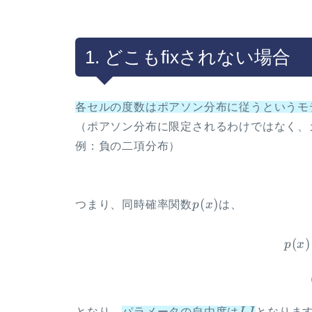
1. どこもfixされない場合
各セルの度数はポアソン分布に従うというモ
（ポアソン分布に限定されるわけではなく、
例：負の二項分布）
p(x)
(
)
つまり、同時確率関数
p
x
は、
(
)
p
x
IJ
となり、
パラメータの自由度は
I
J
となりま