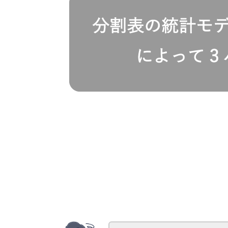
\gdef
\vec#1{\boldsymbol{#1}}