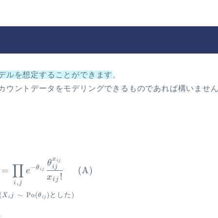
デルを想定することができます
。
カウントデータをモデリングできるものであれば構いませ
x
\begin{aligned} p(x) &= \prod_{i,j} e^
ij
θ
∏
ij
−
θ
=
(
A
)
e
ij
!
x
ij
,
i
j
(
∼
Po
(
)
とした
)
X
j
θ
i
ij
す。