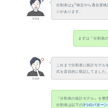
\\ \gdef \rank
\chi^2
2
分割表は
検定やら適合度検
χ
{\mathrm{rank}} \\ \gdef
ジがあります。
\det {\mathrm{det}} \\
学習者
\gdef \Bern
{\mathrm{Bern}} \\ \gdef
\Bin {\mathrm{Bin}} \\
\gdef \Mn
まずは『分割表
{\mathrm{Mn}} \\ \gdef
\Cov {\mathrm{Cov}} \\
\gdef \Po {\mathrm{Po}}
\\ \gdef \HG
{\mathrm{HG}} \\ \gdef
これまで分割表に統計モデル
\Geo {\mathrm{Geo}}\\
式を盲目的に暗記してました
\gdef \N {\mathrm{N}}
学習者
\\ \gdef \LN
{\mathrm{LN}} \\ \gdef
\U {\mathrm{U}} \\
\gdef \t {\mathrm{t}} \\
『分割表の統計モデル』を整
\gdef \F {\mathrm{F}} \\
分割表は以下の
3つのパターン