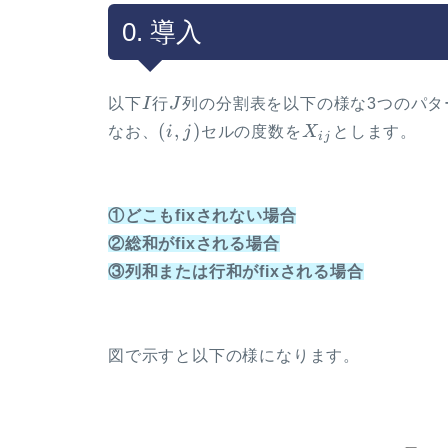
0. 導入
I
J
以下
I
行
J
列の分割表を以下の様な3つのパタ
(i,j)
X_{ij}
(
,
)
なお、
i
j
セルの度数を
X
とします。
ij
①どこもfixされない場合
②総和がfixされる場合
③列和または行和がfixされる場合
図で示すと以下の様になります。