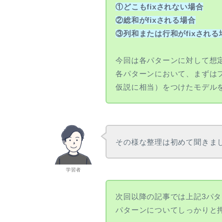
\gdef \Exp
①どこもfixされない場合
{\mathrm{Exp}} \\ \gdef
②総和がfixされる場合
\Ga {\mathrm{Ga}} \\
③列和または行和がfixされる
\gdef \Be {\mathrm{Be}}
\\ \gdef \NB
{\mathrm{NB}} \\ \gdef
今回は各パターンに対して想
\tr {\mathrm{tr}}
各パターンにおいて、まずは
仮説に相当）をつけたモデル
その様な整理は初めて聞きま
学習者
次回以降の記事では上記3パ
パターンについてしっかりと