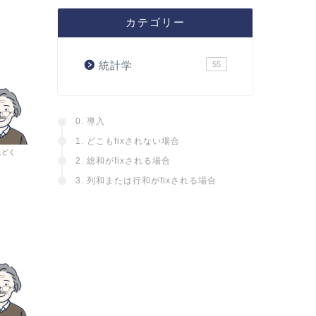
カテゴリー
統計学
55
0. 導入
1. どこもfixされない場合
たどく
2. 総和がfixされる場合
3. 列和または行和がfixされる場合