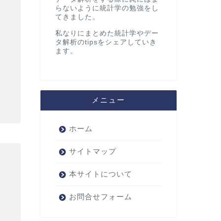
らないように統計学の勉強をし
てきました。
私なりにまとめた統計学やデー
タ解析のtipsをシェアしていき
ます。
 = ab \\ &{\small ②分散：}V[X] = ab^2 \\ &{\s
メニュー
ホーム
サイトマップ
本サイトについて
ty} x f(x) dx \\[10px] &= \int_0^{\infty} x 
お問合せフォーム