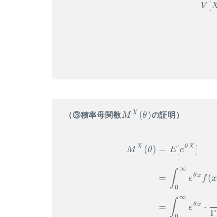
[
V
M^X(\theta)
X
(
)
（③積率母関数
M
θ
の証明）
X
θX
(
)
=
[
]
M
θ
E
e
∞
∫
θ
x
=
(
e
f
0
∞
∫
θ
x
=
⋅
e
Γ
0