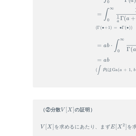
a
0
∞
∫
=
1
Γ
(
+
a
0
a
(
Γ
(
∙+
1
)
=
∙
Γ
(
∙
))
∞
∫
=
⋅
ab
Γ
(
0
=
ab
∫
(
内は
Ga
(
+
1
,
a
b
V[X]
[
]
（②分散
V
X
の証明）
2
V[X]
E[X^2]
[
]
[
]
V
X
を求めるにあたり、まず
E
X
を