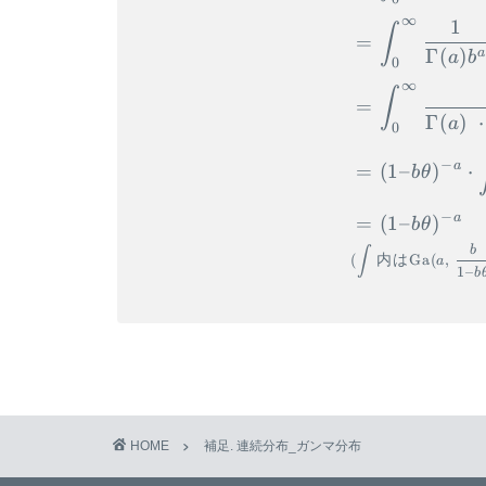
∞
1
∫
=
Γ
(
)
a
a
b
0
∞
∫
=
Γ
(
)
⋅
a
0
−
a
=
(
1–
)
⋅
b
θ
−
a
=
(
1–
)
b
θ
b
∫
(
内は
Ga
(
,
a
1–
b
HOME
補足. 連続分布_ガンマ分布