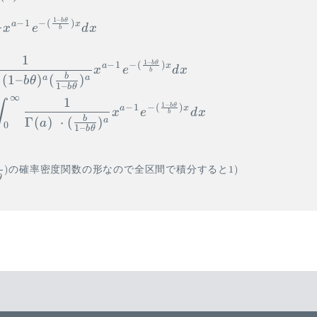
1–
b
θ
−
1
−
(
)
a
x
x
e
d
x
b
1
1–
b
θ
−
1
−
(
)
a
x
x
e
d
x
b
b
(
1–
)
(
)
a
a
b
θ
1–
b
θ
∞
1
∫
1–
b
θ
−
1
−
(
)
a
x
x
e
d
x
b
b
Γ
(
)
⋅
(
)
a
a
0
1–
b
θ
)
の確率密度関数の形なので全区間で積分すると
1
)
θ