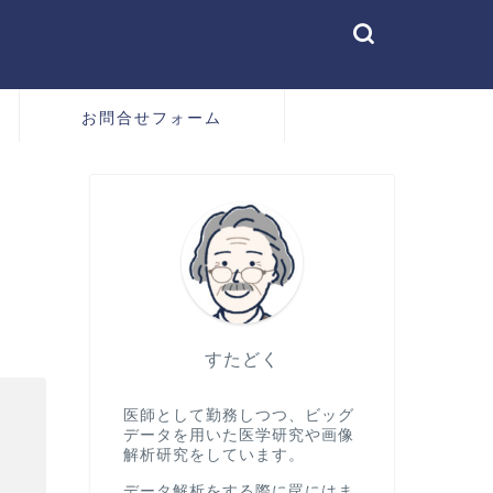
お問合せフォーム
すたどく
医師として勤務しつつ、ビッグ
データを用いた医学研究や画像
解析研究をしています。
a(a) b^a} x^{a-1} e^{-\frac{x}{b}} ~~ (x \gt 0
データ解析をする際に罠にはま