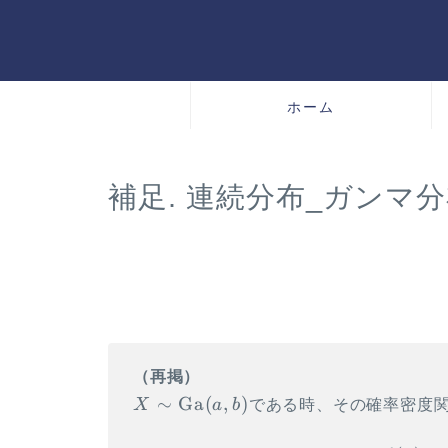
ホーム
補足. 連続分布_ガンマ
\gdef
\vec#1{\boldsymbol{#1}}
\\ \gdef \rank
{\mathrm{rank}} \\ \gdef
\det {\mathrm{det}} \\
（再掲）
\gdef \Bern
X \sim
∼
Ga
(
,
)
X
a
b
である時、その確率密度
{\mathrm{Bern}} \\ \gdef
\Ga(a,
\Bin {\mathrm{Bin}} \\