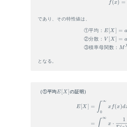
b)
(
)
=
f
x
\gdef \Mn
{\mathrm{Mn}} \\ \gdef
\Cov {\mathrm{Cov}} \\
であり、その特性値は、
\gdef \Po {\mathrm{Po}}
\\ \gdef \HG
[
]
=
①
平均：
E
X
{\mathrm{HG}} \\ \gdef
[
]
=
②
分散：
V
X
\Geo {\mathrm{Geo}}\\
③
積率母関数：
M
\gdef \N {\mathrm{N}}
\\ \gdef \LN
となる。
{\mathrm{LN}} \\ \gdef
\U {\mathrm{U}} \\
\gdef \t {\mathrm{t}} \\
\gdef \F {\mathrm{F}} \\
\gdef \Exp
E[X]
[
]
（①平均
E
X
の証明）
{\mathrm{Exp}} \\ \gdef
\Ga {\mathrm{Ga}} \\
∞
∫
[
]
=
(
)
E
X
x
f
x
d
\gdef \Be {\mathrm{Be}}
0
\\ \gdef \NB
∞
1
∫
{\mathrm{NB}}
=
⋅
x
Γ
(