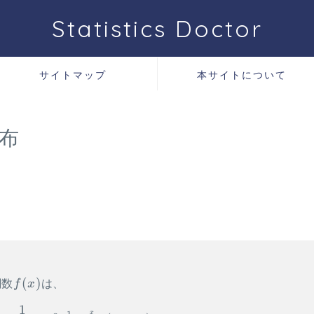
Statistics Doctor
サイトマップ
本サイトについて
分布
f(x)
(
)
関数
f
x
は、
1
\begin{aligned} f(x) = \dfrac{1}{\Gamm
x