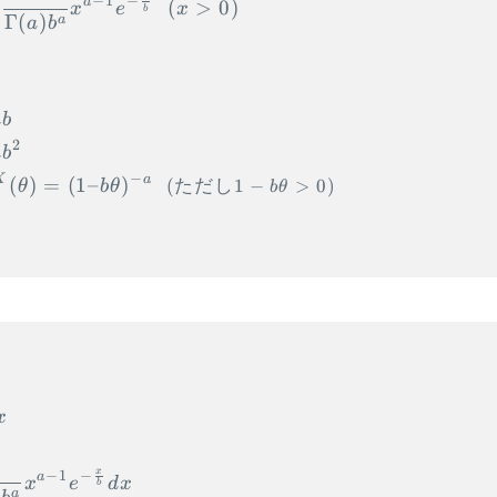
−
1
−
a
(
>
0
)
x
e
x
b
Γ
(
)
a
a
b
\begin{aligned} &{\small ①平均：}E[X]
ab
2
a
b
−
X
a
(
)
=
(
1–
)
(
ただし
1
−
>
0
)
θ
b
θ
b
θ
\begin{aligned} E[X] &= \int_0^{\inf
x
x
−
1
−
a
x
e
d
x
b
)
a