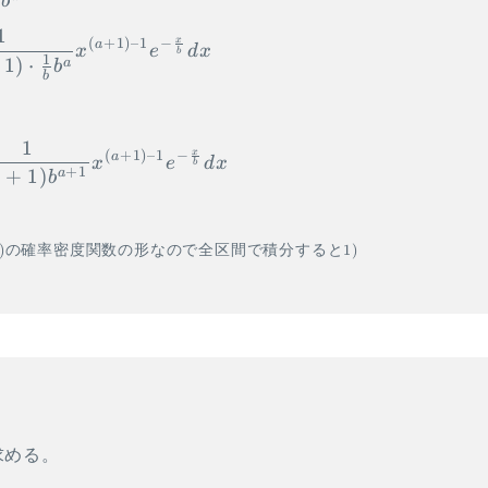
b
1
x
(
+
1
)
–1
−
a
x
e
d
x
b
1
1
)
⋅
a
b
b
1
x
(
+
1
)
–1
−
a
x
e
d
x
b
+
1
+
1
)
a
a
b
)
の確率密度関数の形なので全区間で積分すると
1
)
求める。