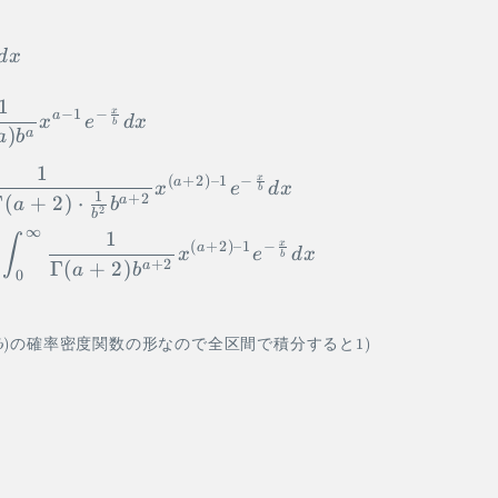
\begin{aligned} E[X^2] &= \int_0^{\i
d
x
1
x
−
1
−
a
x
e
d
x
b
)
a
a
b
1
x
(
+
2
)
–1
−
a
x
e
d
x
b
1
+
2
Γ
(
+
2
)
⋅
a
a
b
2
b
∞
1
∫
x
(
+
2
)
–1
−
a
x
e
d
x
b
+
2
Γ
(
+
2
)
a
a
b
0
)
の確率密度関数の形なので全区間で積分すると
1
)
b