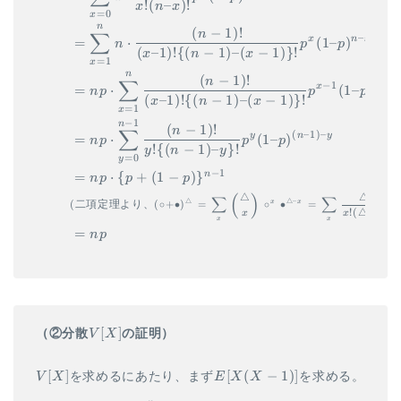
!
(
–
)!
x
n
x
=
0
x
n
(
−
1
)!
n
∑
–
=
⋅
(
1–
)
x
n
x
n
p
p
(
–1
)!
{(
−
1
)
–
(
−
1
)}!
x
n
x
=
1
x
n
(
−
1
)!
n
∑
−
1
(
–1
=
⋅
(
1–
)
x
n
n
p
p
p
(
–1
)!
{(
−
1
)
–
(
−
1
)}!
x
n
x
=
1
x
−
1
n
(
−
1
)!
n
∑
(
–1
)
–
=
⋅
(
1–
)
y
n
y
n
p
p
p
!
{(
−
1
)
–
}!
y
n
y
=
0
y
−
1
=
⋅
{
+
(
1
−
)
}
n
n
p
p
p
(
)
△
△
!
∑
∑
△
△–
x
x
(
二項定理より、
(
∘+∙
)
=
∘
∙
=
!
(
△–
)!
x
x
x
x
x
=
n
p
V[X]
[
]
（②分散
V
X
の証明）
V[X]
E[X(X-
[
]
[
(
−
1
)]
V
X
を求めるにあたり、まず
E
X
X
を求める。
1)]