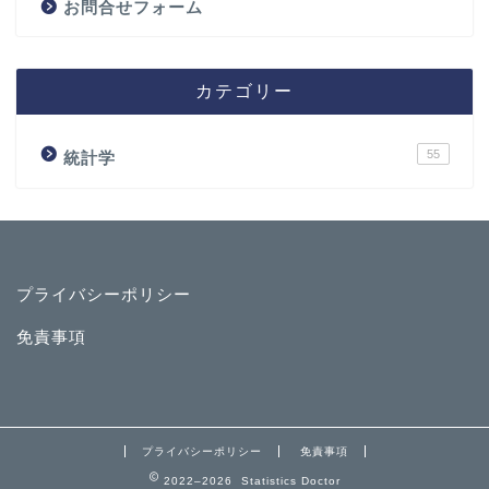
お問合せフォーム
カテゴリー
55
統計学
プライバシーポリシー
免責事項
プライバシーポリシー
免責事項
2022–2026 Statistics Doctor