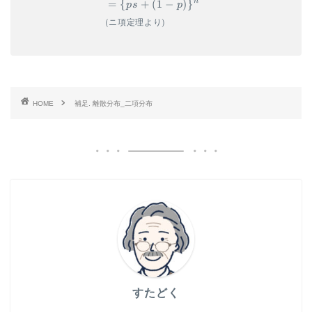
=
{
+
(
1
−
)
}
n
p
s
p
(
ニ項定理より
)
HOME
補足. 離散分布_二項分布
すたどく