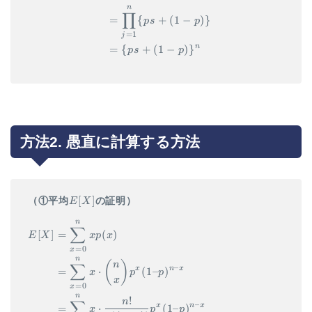
n
∏
=
{
+
(
1
−
)}
p
s
p
=
1
j
=
{
+
(
1
−
)
}
n
p
s
p
方法2. 愚直に計算する方法
E[X]
[
]
（①平均
E
X
の証明）
n
\begin{aligned} E[X] &= \sum
∑
[
]
=
(
)
E
X
x
p
x
=
0
x
n
(
)
n
∑
–
=
⋅
(
1–
)
x
n
x
x
p
p
x
=
0
x
n
!
n
∑
–
=
⋅
(
1–
)
x
n
x
x
p
p