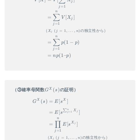
∑
V
X
V
X
j
=
1
j
n
∑
=
[
]
V
X
j
=
1
j
(
(
=
1
,
…
,
)
の独立性から
)
X
j
n
j
n
∑
=
(
1
−
)
p
p
=
1
j
=
(
1–
)
n
p
p
G^X(s)
(
)
X
（③確率母関数
G
s
の証明）
(
)
=
[
]
X
X
\begin{aligned} G^X(s) &= E
G
s
E
s
n
∑
X
=
[
]
E
s
j
=
1
j
n
∏
=
[
]
X
E
s
j
=
1
j
(
(
=
1
,
…
,
)
の独立性から
)
X
j
n
j