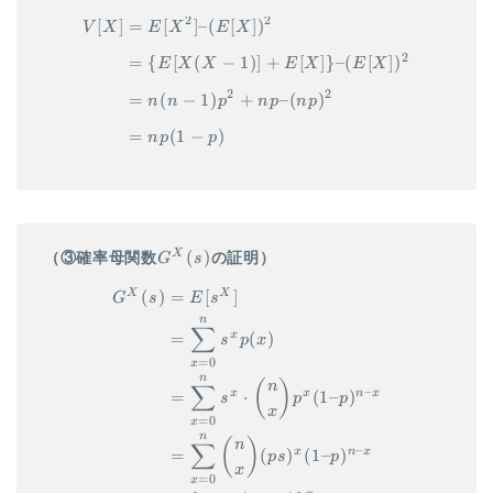
2
2
[
]
=
[
]
–
(
[
]
)
\begin{aligned} V[X] &= E[X^
V
X
E
X
E
X
2
=
{
[
(
−
1
)]
+
[
]}
–
(
[
]
)
E
X
X
E
X
E
X
2
2
=
(
−
1
)
+
–
(
)
n
n
p
n
p
n
p
=
(
1
−
)
n
p
p
G^X(s)
(
)
X
（③確率母関数
G
s
の証明）
(
)
=
[
]
X
X
\begin{aligned} G^X(s) &= E
G
s
E
s
n
∑
=
(
)
x
s
p
x
=
0
x
n
(
)
n
∑
–
=
⋅
(
1–
)
x
x
n
x
s
p
p
x
=
0
x
n
(
)
n
∑
–
=
(
)
(
1–
)
x
n
x
p
s
p
x
=
0
x