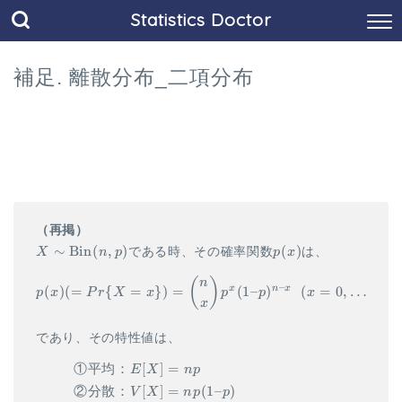
Statistics Doctor
補足. 離散分布_二項分布
\gdef
\vec#1{\boldsymbol{#1}}
\\ \gdef \rank
{\mathrm{rank}} \\ \gdef
\det {\mathrm{det}} \\
\gdef \Bern
（再掲）
{\mathrm{Bern}} \\ \gdef
X
p(x)
∼
Bin
(
,
)
(
)
X
n
p
である時、その確率関数
p
x
は、
\Bin {\mathrm{Bin}} \\
\sim
\gdef \Mn
(
)
\begin{aligned} p(x) (= Pr\{ 
\Bin
n
–
(
)
(
=
{
=
})
=
(
1–
)
(
=
0
,
…
,
)
x
n
x
p
x
P
r
X
x
p
p
x
n
{\mathrm{Mn}} \\ \gdef
(n,
x
\Cov {\mathrm{Cov}} \\
p)
\gdef \Po {\mathrm{Po}}
であり、その特性値は、
\\ \gdef \HG
{\mathrm{HG}} \\ \gdef
[
]
=
\begin{aligned} &{\small 
①
平均：
E
X
n
p
\Geo {\mathrm{Geo}}\\
[
]
=
(
1–
)
②
分散：
V
X
n
p
p
\gdef \N {\mathrm{N}}