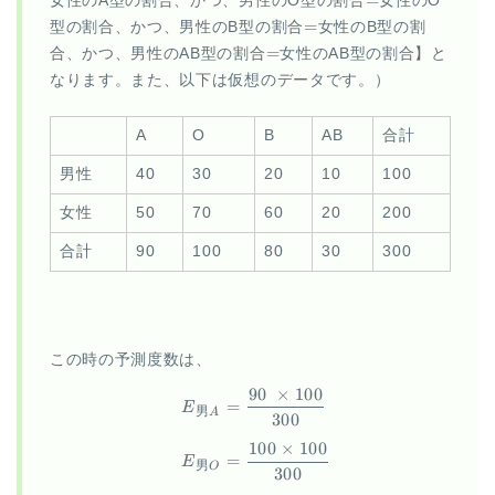
女性のA型の割合、かつ、男性のO型の割合
女性のO
=
=
型の割合、かつ、男性のB型の割合
女性のB型の割
=
=
合、かつ、男性のAB型の割合
女性のAB型の割合】と
なります。また、以下は仮想のデータです。）
A
O
B
AB
合計
男性
40
30
20
10
100
女性
50
70
60
20
200
合計
90
100
80
30
300
この時の予測度数は、
90
×
100
\begin{aligned} E_{男A} &= 
=
E
男
A
300
100
×
100
=
E
男
O
300