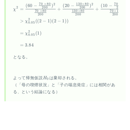
70
×
80
130
×
80
70
×
10
2
2
2
(
60
−
)
(
20
−
)
(
10
−
)
\begin{aligned} \chi^2 &= \f
2
200
200
200
=
+
+
χ
70
×
80
130
×
80
70
×
10
200
200
200
2
>
((
2
−
1
)
(
2
−
1
))
χ
0.05
2
=
(
1
)
χ
0.05
=
3.84
となる。
H_0
よって帰無仮説
H
は棄却される。
0
（「母の喫煙状況」と「子の喘息発症」には相関があ
る、という結論になる）