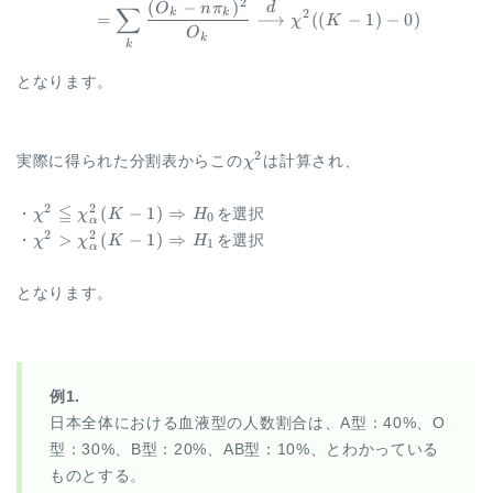
2
(
−
)
d
O
n
π
∑
2
k
k
=
⟶
((
−
1
)
−
0
)
χ
K
O
k
k
となります。
\chi^2
2
実際に得られた分割表からこの
χ
は計算され、
\chi^2 \leqq
≦
2
2
(
−
1
)
⇒
・
χ
χ
K
H
を選択
0
α
\chi^2_{\alpha}
\chi^2 \gt
2
2
>
(
−
1
)
⇒
・
χ
χ
K
H
を選択
1
α
(K-1)
\chi^2_{\alpha}
\Rightarrow
(K-1)
となります。
H_0
\Rightarrow
H_1
例1.
日本全体における血液型の人数割合は、A型：40%、O
型：30%、B型：20%、AB型：10%、とわかっている
ものとする。