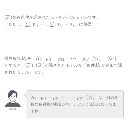
\mathrm{(F’)}
(
F’
)
のみ条件が課されたモデルがフルモデルです。
\sum_{i}
=
1
,
=
∑
∑
（ただし、
p
x
n
、は前提）
ij
ij
j
i
i
p_{ij} =
1,
\sum_{i}
x_{ij} =
n_j
H_0
H_0: p_{i1} =
:
=
=
⋯
=
(
∀
)
(
G’
)
帰無仮説
H
を、
H
p
p
p
i
、
0
0
1
2
i
i
i
J
p_{i2} =
\mathrm{(F’),
H_0
(
F’
)
,
(
G’
)
とすると、
が課されたモデルが『条件
H
が追加で課
0
\cdots =
(G’)}
されたモデル』です。
p_{iJ} ~~
(\forall i)
~~~~~
\mathrm{(G’)}
H_0:
:
=
=
⋯
=
(
∀
)
、は『列の変
H
p
p
p
i
0
1
2
i
i
i
J
p_{i1}
数の各要素の割合が均一』という仮説になってま
=
学習者
すね。
p_{i2}
=
\cdots
=