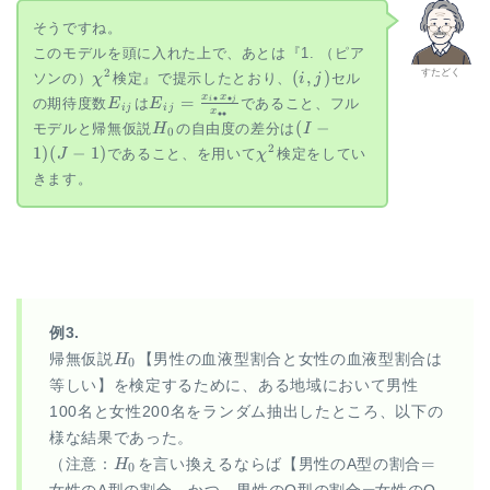
p_{iJ}
そうですね。
~~
このモデルを頭に入れた上で、あとは『1. （ピア
(\forall
\chi^2
(i,j)
2
すたどく
(
,
)
i)
ソンの）
検定』で提示したとおり、
セル
χ
i
j
E_{ij}
E_{ij}=\frac{x_{i
x
x
=
∙
∙
i
j
の期待度数
は
であること、フル
E
E
ij
ij
x
∙∙
\bullet}
H_0
(I-
(
−
モデルと帰無仮説
の自由度の差分は
H
I
0
x_{\bullet j}}
1)
\chi^2
2
1
)
(
−
1
)
であること、を用いて
検定をしてい
J
χ
{x_{\bullet
(J-
\bullet}}
きます。
1)
例3.
H_0
帰無仮説
H
【男性の血液型割合と女性の血液型割合は
0
等しい】を検定するために、ある地域において男性
100名と女性200名をランダム抽出したところ、以下の
様な結果であった。
H_0
=
=
（注意：
H
を言い換えるならば【男性のA型の割合
0
=
=