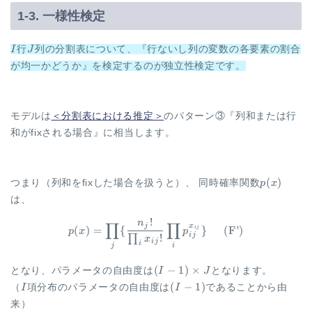
1-3. 一様性検定
I
J
I
行
J
列の分割表について、『行ないし列の変数の各要素の割合
が均一かどうか』を検定するのが独立性検定です。
モデルは
＜分割表における推定＞
のパターン③『列和または行
和がfixされる場合』に相当します。
p(x)
(
)
つまり（列和をfixした場合を扱うと）、 同時確率関数
p
x
は、
!
n
\begin{aligned} p(x) &= \pro
∏
∏
x
j
(
)
=
{
}
(
F’
)
ij
p
x
p
!
ij
∏
x
ij
i
j
i
(I-1)
(
−
1
)
×
となり、パラメータの自由度は
I
J
となります。
\times
I
(I-
(
−
1
)
（
I
項分布のパラメータの自由度は
I
であることから由
J
1)
来）