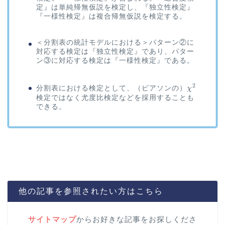
定』は単純帰無仮説を検定し、『独立性検定』
『一様性検定』は複合帰無仮説を検定する。
＜分割表の統計モデルにおける＞パターン②に
対応する検定は『独立性検定』であり、パター
ン③に対応する検定は『一様性検定』である。
2
\chi^2
分割表における検定として、（ピアソンの）
χ
検定ではなく尤度比検定などを採用することも
できる。
他の記事を参照されたい方はこちら
サイトマップ
からお好きな記事をお探しくださ