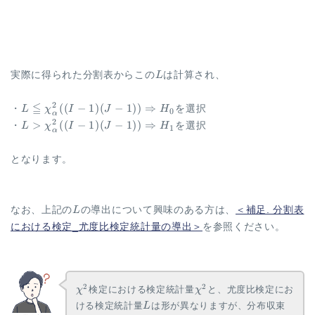
L
実際に得られた分割表からこの
L
は計算され、
L \leqq
≦
2
((
−
1
)
(
−
1
))
⇒
・
L
χ
I
J
H
を選択
0
α
\chi^2_{\alpha}
L \gt
2
>
((
−
1
)
(
−
1
))
⇒
・
L
χ
I
J
H
を選択
1
α
((I-1)(J-1))
\chi^2_{\alpha}
\Rightarrow
((I-1)(J-1))
となります。
H_0
\Rightarrow
H_1
L
なお、上記の
L
の導出について興味のある方は、
＜補足. 分割表
における検定_尤度比検定統計量の導出＞
を参照ください。
\chi^2
\chi^2
2
2
検定における検定統計量
と、尤度比検定にお
χ
χ
L
ける検定統計量
は形が異なりますが、分布収束
L