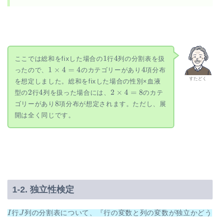
1
4
1
4
ここでは総和をfixした場合の
行
列の分割表を扱
1
4
1
×
4
=
4
4
ったので、
のカテゴリーがあり
項分布
\times
すたどく
を想定しました。総和をfixした場合の性別×血液
4 = 4
2
4
2
2
4
2
×
4
=
8
型の
行
列を扱った場合には、
のカテ
\times
8
8
ゴリーがあり
項分布が想定されます。ただし、展
4 = 8
開は全く同じです。
1-2. 独立性検定
I
J
I
行
J
列の分割表について、『行の変数と列の変数が独立かどう