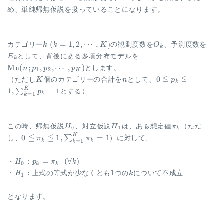
め、単純帰無仮説を扱っていることになります。
k ~
O_{k}
E_
(
=
1
,
2
,
⋯
,
)
カテゴリー
k
k
K
の観測度数を
O
、予測度数を
k
(k=1,
\Mn(n;p_{1},p_{2},\
E
として、背後にある多項分布モデルを
k
2,
p_{K})
Mn
(
;
,
,
⋯
,
)
n
p
p
p
とします。
1
2
\cdots,
K
K
n
0 \leqq p_{k}
≦
≦
0
（ただし
K
K)
個のカテゴリーの合計を
n
として、
p
k
\leqq 1,
K
1
,
=
1
∑
p
とする）
k
=
1
k
\sum_{k=1}^{K
p_{k} = 1
H_0
H_1
\pi_{k}
この時、帰無仮説
H
、対立仮説
H
は、ある想定値
π
（ただ
0
1
k
K
0 \leqq \pi_{k}
≦
≦
0
1
,
=
1
∑
し、
π
π
）に対して、
k
k
=
1
k
\leqq 1,
\sum_{k=1}^{K}
H_0:
:
=
(
∀
)
・
H
p
π
k
0
\pi_{k} = 1
k
k
p_{k}
H_1:
1
k
:
1
・
H
上式の等式が少なくとも
つの
k
について不成立
1
=
\pi_{k}
となります。
~~
(\forall
k)