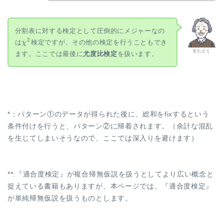
分割表に対する検定として圧倒的にメジャーなの
\chi^2
2
は
検定ですが、その他の検定を行うこともでき
χ
すたどく
ます。ここでは最後に
尤度比検定
を扱います。
*：パターン①のデータが得られた後に、総和をfixするという
条件付けを行うと、パターン②に帰着されます。（余計な混乱
を生じてしまいそうなので、ここでは深入りを避けます）
**:『適合度検定』が複合帰無仮説を扱うとしてより広い概念と
捉えている書籍もありますが、本ページでは、『適合度検定』
が単純帰無仮説を扱うものとします。