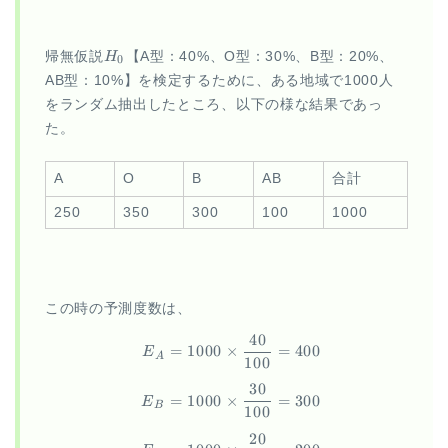
H_0
帰無仮説
H
【A型：40%、O型：30%、B型：20%、
0
AB型：10%】を検定するために、ある地域で1000人
をランダム抽出したところ、以下の様な結果であっ
た。
A
O
B
AB
合計
250
350
300
100
1000
この時の予測度数は、
40
\begin{aligned} E_A &= 1000
=
1000
×
=
400
E
A
100
30
=
1000
×
=
300
E
B
100
20