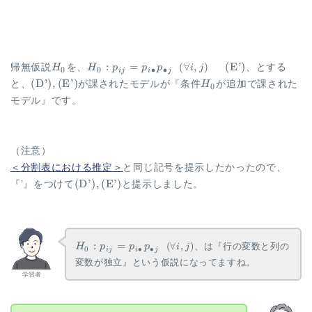
1,
\sum_{i,j}
x_{ij} = n
H_0
H_0: p_{ij} =
:
=
(
E’
)
(
∀
,
)
帰無仮説
H
を、
H
p
p
p
、とする
i
j
0
0
∙
∙
ij
i
j
p_{i \bullet}
\mathrm{(D’),
H_0
(
D’
)
,
(
E’
)
と、
が課されたモデルが『条件
H
が追加で課された
0
p_{\bullet j}
(E’)}
モデル』です。
~~ {\small
(\forall i, j)}
~~~~~
\mathrm{(E’)}
（注意）
＜分割表における推定＞
と同じ記号を提示したかったので、
\mathrm{(D’),
(
D’
)
,
(
E’
)
『’』をつけて
と提示しました。
(E’)}
H_0:
:
=
(
∀
,
)
、は『行の変数と列の
H
p
p
p
i
j
0
∙
∙
ij
i
j
p_{ij} =
変数が独立』という仮説になってますね。
p_{i
学習者
\bullet}
p_{\bullet
j} ~~