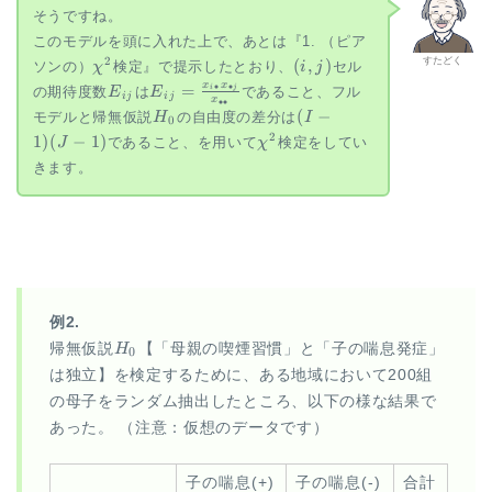
{\small
そうですね。
(\forall i,
このモデルを頭に入れた上で、あとは『1. （ピア
j)}
\chi^2
(i,j)
2
すたどく
(
,
)
ソンの）
検定』で提示したとおり、
セル
χ
i
j
E_{ij}
E_{ij}=\frac{x_{i
x
x
=
∙
∙
i
j
の期待度数
は
であること、フル
E
E
ij
ij
x
∙∙
\bullet}
H_0
(I-
(
−
モデルと帰無仮説
の自由度の差分は
H
I
0
x_{\bullet j}}
1)
\chi^2
2
1
)
(
−
1
)
であること、を用いて
検定をしてい
J
χ
{x_{\bullet
(J-
\bullet}}
きます。
1)
例2.
H_0
帰無仮説
H
【「母親の喫煙習慣」と「子の喘息発症」
0
は独立】を検定するために、ある地域において200組
の母子をランダム抽出したところ、以下の様な結果で
あった。 （注意：仮想のデータです）
子の喘息(+)
子の喘息(-)
合計