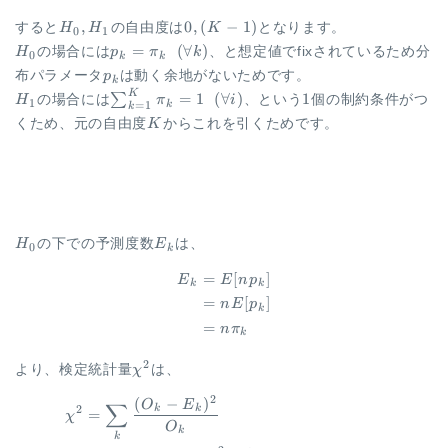
H_0,
0,
,
0
,
(
−
1
)
すると
H
H
の自由度は
K
となります。
0
1
H_1
(K-
H_0
p_{k}
=
(
∀
)
H
の場合には
p
π
k
、と想定値でfixされているため分
0
k
k
1)
=
p_{k}
布パラメータ
p
は動く余地がないためです。
k
\pi_{k}
K
H_1
\sum_{k=1}^{K}
1
=
1
(
∀
)
1
∑
H
の場合には
π
i
、という
個の制約条件がつ
1
~~
k
=
1
k
\pi_{k} = 1 ~~
K
(\forall
くため、元の自由度
K
からこれを引くためです。
(\forall i)
k)
H_0
E_{k}
H
の下での予測度数
E
は、
0
k
=
[
]
\begin{aligned} E_{k} &= E[
E
E
n
p
k
k
=
[
]
n
E
p
k
=
n
π
k
\chi^2
2
より、検定統計量
χ
は、
2
(
−
)
\begin{aligned} \chi^2 &= \
O
E
∑
2
k
k
=
χ
O
k
k