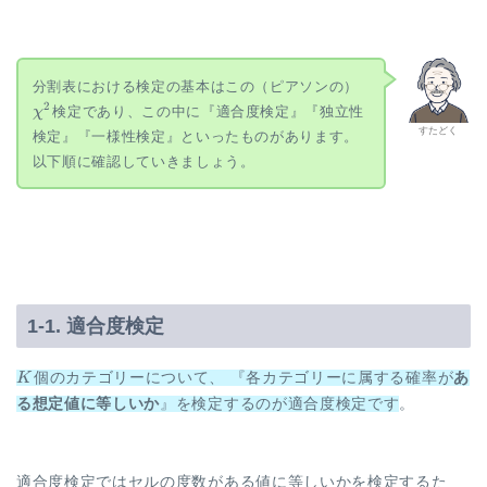
(J-
1)
\chi^2
分割表における検定の基本はこの（ピアソンの）
2
検定であり、この中に『適合度検定』『独立性
χ
すたどく
検定』『一様性検定』といったものがあります。
以下順に確認していきましょう。
1-1. 適合度検定
K
K
個のカテゴリーについて、 『各カテゴリーに属する確率が
あ
る想定値に等しいか
』を検定するのが適合度検定です
。
適合度検定ではセルの度数がある値に等しいかを検定するた