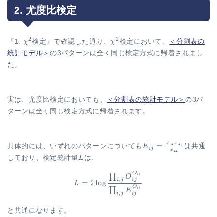
2. 尤度比検定
\chi^2
\chi^2
2
2
『1.
χ
検定』で確認した通り、
χ
検定において、
＜分割表の
統計モデル＞
の3パターンは全く同じ検定方式に帰着されまし
た。
実は、尤度比検定においても、
＜分割表の統計モデル＞
の3パ
ターンは全く同じ検定方式に帰着されます。
x
x
E_{ij}=\frac{x_{i
=
∙
∙
i
j
具体的には、いずれのパターンについても
E
は共通
ij
x
∙∙
\bullet}
L
しており、検定統計量
L
は、
x_{\bullet j}}
{x_{\bullet
\begin{aligned} L &= 2 \log 
O
∏
ij
O
,
ij
i
j
\bullet}}
=
2
l
o
g
L
O
∏
ij
E
,
ij
i
j
と共通になります。