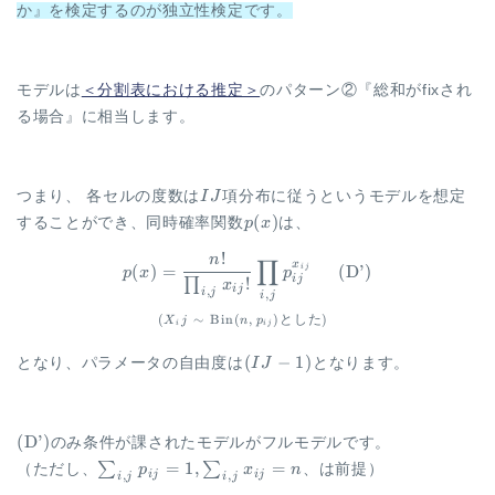
か』を検定するのが独立性検定です。
モデルは
＜分割表における推定＞
のパターン②『総和がfixされ
る場合』に相当します。
IJ
つまり、 各セルの度数は
I
J
項分布に従うというモデルを想定
p(x)
(
)
することができ、同時確率関数
p
x
は、
!
n
\begin{aligned} p(x) &= \fra
∏
x
(
)
=
(
D’
)
ij
p
x
p
!
ij
∏
x
ij
,
i
j
,
i
j
(
∼
Bin
(
,
)
とした
)
X
j
n
p
i
ij
(IJ-
(
−
1
)
となり、パラメータの自由度は
I
J
となります。
1)
\mathrm{(D’)}
(
D’
)
のみ条件が課されたモデルがフルモデルです。
\sum_{i,j}
=
1
,
=
∑
∑
（ただし、
p
x
n
、は前提）
ij
ij
,
,
i
j
i
j
p_{ij} =