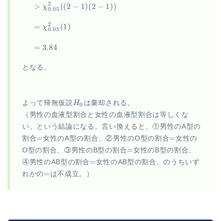
2
>
((
2
−
1
)
(
2
−
1
))
χ
0.05
2
=
(
1
)
χ
0.05
=
3.84
となる。
H_0
よって帰無仮説
H
は棄却される。
0
（男性の血液型割合と女性の血液型割合は等しくな
い、という結論になる。言い換えると、①男性のA型の
=
=
=
=
割合
女性のA型の割合、②男性のO型の割合
女性の
=
=
O型の割合、③男性のB型の割合
女性のB型の割合、
=
=
④男性のAB型の割合
女性のAB型の割合、のうちいず
=
=
れかの
は不成立。）