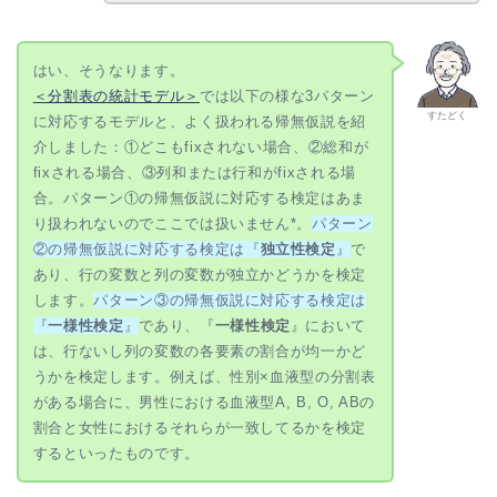
{\mathrm{Be}} \\ \gdef \NB
{\mathrm{NB}} \\ \gdef
\indep
{\mathop{\perp\!\!\!\!\perp}}
はい、そうなります。
\\ \gdef \tr {\mathrm{tr}}
＜分割表の統計モデル＞
では以下の様な3パターン
すたどく
に対応するモデルと、よく扱われる帰無仮説を紹
介しました：①どこもfixされない場合、②総和が
fixされる場合、③列和または行和がfixされる場
合。パターン①の帰無仮説に対応する検定はあま
り扱われないのでここでは扱いません*。
パターン
②の帰無仮説に対応する検定は『
独立性検定
』
で
あり、行の変数と列の変数が独立かどうかを検定
します。
パターン③の帰無仮説に対応する検定は
『
一様性検定
』
であり、『
一様性検定
』において
は、行ないし列の変数の各要素の割合が均一かど
うかを検定します。例えば、性別×血液型の分割表
がある場合に、男性における血液型A, B, O, ABの
割合と女性におけるそれらが一致してるかを検定
するといったものです。