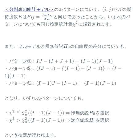
(i,j)
(
,
)
＜分割表の統計モデル＞
の3パターンについて、
i
j
セルの期
x
x
E
E_{ij}=\frac{x_{i
=
∙
∙
i
j
待度数
E
は
E
と同じであったことから、いずれのパ
ij
x
∙∙
\bullet}
\chi^2
2
ターンについても同じ検定統計量
χ
に帰着されます。
x_{\bullet j}}
{x_{\bullet
\bullet}}
H_0
また、フルモデルと帰無仮説
H
の自由度の差分についても、
0
IJ-
−
(
+
+
1
)
=
(
−
1
)
(
−
1
)
・パターン①：
I
J
I
J
I
J
(I+J+1)
(IJ-
(
−
1
)
−
{(
−
1
)
+
(
−
1
)}
=
(
−
・パターン②：
I
J
I
J
I
= (I-1)
1)-
1
)
(
−
1
)
J
(J-1)
\{
(I-
(
−
1
)
−
(
−
1
)
=
(
−
1
)
(
−
1
)
・パターン③：
I
J
I
I
J
(I-
1)J-
1)
(I-
+
となり、いずれのパターンについても、
1)
(J-
=
1)
(I-
\chi^2 \leqq
≦
H_0
2
2
((
−
1
)
(
−
1
))
⇒
・
χ
χ
I
J
帰無仮説
H
を選択
\}
0
α
1)
\chi^2_{\alpha}
\chi^2 \gt
H_1
2
2
>
((
−
1
)
(
−
1
))
⇒
=
・
χ
χ
I
J
対立仮説
H
を選択
1
α
(J-
((I-1)(J-1))
\chi^2_{\alpha}
(I-
1)
\Rightarrow
((I-1)(J-1))
1)
という検定が行われます。
\Rightarrow