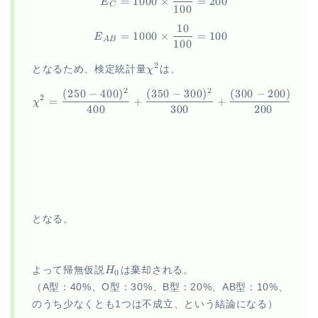
=
1000
×
=
200
E
C
100
10
=
1000
×
=
100
E
A
B
100
\chi^2
2
となるため、検定統計量
χ
は、
2
2
2
(
250
−
400
)
(
350
−
300
)
(
300
−
200
)
\begin{aligned} \chi^2 = \f
2
=
+
+
+
χ
400
300
200
となる。
H_0
よって帰無仮説
H
は棄却される。
0
（A型：40%、O型：30%、B型：20%、AB型：10%、
のうち少なくとも1つは不成立、という結論になる）