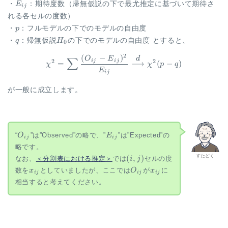
E_{ij}
・
E
：期待度数（帰無仮説の下で最尤推定に基づいて期待さ
ij
れる各セルの度数）
p
・
p
：フルモデルの下でのモデルの自由度
q
H_0
・
q
：帰無仮説
H
の下でのモデルの自由度 とすると、
0
2
(
−
)
\begin{aligned} \chi^2 = \su
d
O
E
∑
2
2
ij
ij
=
⟶
(
−
)
χ
χ
p
q
E
ij
が一般に成立します。
O_{ij}
E_{ij}
“
”は”Observed”の略で、”
”は”Expected”の
O
E
ij
ij
略です。
(i,j)
すたどく
(
,
)
なお、
＜分割表における推定＞
では
セルの度
i
j
x_{ij}
O_{ij}
x_{ij}
数を
としていましたが、ここでは
が
に
x
O
x
ij
ij
ij
相当すると考えてください。