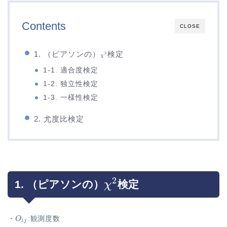
Contents
CLOSE
\chi^2
1. （ピアソンの）
検定
2
χ
1-1. 適合度検定
1-2. 独立性検定
1-3. 一様性検定
2. 尤度比検定
2
\chi^2
1. （ピアソンの）
検定
χ
O_{ij}
・
O
:観測度数
ij