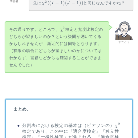
\chi^2
2
学習者
((
−
1
)
(
−
1
))
先は
と同じなんですかね？
χ
I
J
((I-1)
(J-1))
\chi^2
2
その通りです。ところで、
検定と尤度比検定の
χ
どちらが望ましいのか？という疑問が湧いてくる
すたどく
かもしれませんが、漸近的には同等となります。
（有限の場合にどちらが望ましいのかについては
わからず、書籍などからも確認することができま
せんでした）
まとめ.
2
\chi^2
分割表における検定の基本は（ピアソンの）
χ
検定であり、この中に『適合度検定』『独立性
検定』『一様性検定』が含まれる。『適合度検