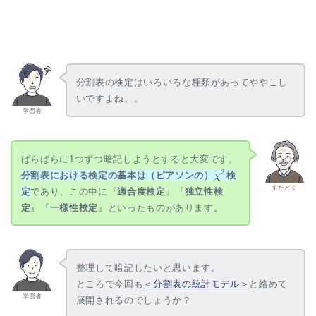
\gdef
\vec#1{\boldsymbol{#1}} \\
\gdef \rank {\mathrm{rank}}
分割表の検定はいろいろな種類があってややこし
\\ \gdef \det
いですよね。。
{\mathrm{det}} \\ \gdef
学習者
\Bern {\mathrm{Bern}} \\
\gdef \Bin {\mathrm{Bin}} \\
\gdef \Mn {\mathrm{Mn}} \\
ばらばらに1つずつ暗記しようとすると大変です。
\gdef \Cov {\mathrm{Cov}}
\chi^2
2
\\ \gdef \Po {\mathrm{Po}}
分割表における検定の基本は（ピアソンの）
検
χ
\\ \gdef \HG {\mathrm{HG}}
すたどく
定
であり、この中に『
適合度検定
』『
独立性検
\\ \gdef \Geo
定
』『
一様性検定
』といったものがあります。
{\mathrm{Geo}}\\ \gdef \N
{\mathrm{N}} \\ \gdef \LN
{\mathrm{LN}} \\ \gdef \U
{\mathrm{U}} \\ \gdef \t
{\mathrm{t}} \\ \gdef \F
整理して暗記したいと思います。
{\mathrm{F}} \\ \gdef \Exp
ところで今回も
＜分割表の統計モデル＞
と絡めて
{\mathrm{Exp}} \\ \gdef \Ga
学習者
展開されるのでしょうか？
{\mathrm{Ga}} \\ \gdef \Be