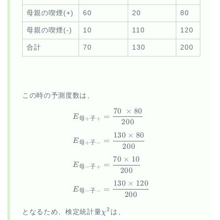
母親の喫煙(+)
60
20
80
母親の喫煙(-)
10
110
120
合計
70
130
200
この時の予測度数は、
70
×
80
\begin{aligned} E_{母+子+} &
=
E
母
+
子
+
200
130
×
80
=
E
母
+
子
−
200
70
×
10
=
E
母
−
子
+
200
130
×
120
=
E
母
−
子
−
200
\chi^2
2
となるため、検定統計量
χ
は、