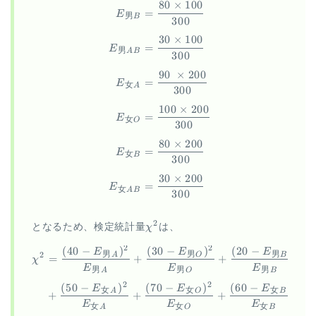
80
×
100
=
E
男
B
300
30
×
100
=
E
男
A
B
300
90
×
200
=
E
女
A
300
100
×
200
=
E
女
O
300
80
×
200
=
E
女
B
300
30
×
200
=
E
女
A
B
300
\chi^2
2
となるため、検定統計量
χ
は、
2
2
2
(
40
−
)
(
30
−
)
(
20
−
)
\begin{aligned} \chi^2 &=
E
E
E
男
男
男
2
A
O
B
=
+
+
+
χ
E
E
E
男
男
男
A
O
B
2
2
2
(
50
−
)
(
70
−
)
(
60
−
)
E
E
E
女
女
女
A
O
B
+
+
+
+
E
E
E
女
女
女
A
O
B