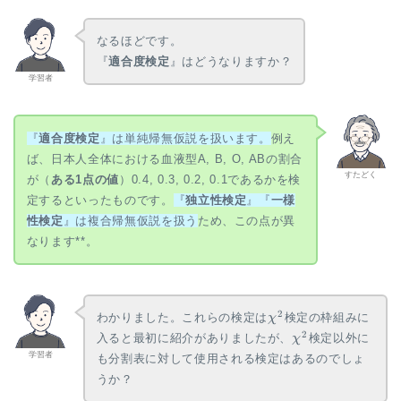
なるほどです。
『
適合度検定
』はどうなりますか？
学習者
『
適合度検定
』は単純帰無仮説を扱います。
例え
ば、日本人全体における血液型A, B, O, ABの割合
すたどく
が（
ある1点の値
）0.4, 0.3, 0.2, 0.1であるかを検
定するといったものです。
『
独立性検定
』『
一様
性検定
』は複合帰無仮説を扱う
ため、この点が異
なります**。
\chi^2
2
わかりました。これらの検定は
検定の枠組みに
χ
\chi^2
2
入ると最初に紹介がありましたが、
検定以外に
χ
学習者
も分割表に対して使用される検定はあるのでしょ
うか？