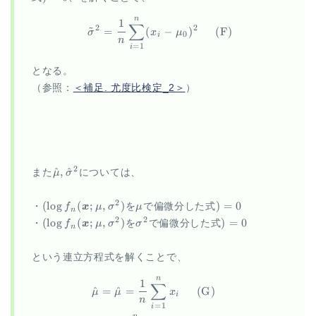
x; \mu_0,
\sigma^2)
n
\begin{aligned} \tilde{\sig
1
∑
~
2
2
=
(
−
)
(
F
)
σ
x
μ
0
i
n
=
1
i
となる。
（参照：
＜補足. 尤度比検定_2＞
）
\hat{\mu},
2
^
,
^
また
μ
σ
については、
\hat{\sigma}^2
(\log
\mu
)=0
2
(
l
o
g
(
;
,
)
)
=
0
・
f
x
μ
σ
を
μ
で偏微分した式
n
f_n(\vec
(\log
\sigma^2
)=0
2
2
(
l
o
g
(
;
,
)
)
=
0
・
f
x
μ
σ
を
σ
で偏微分した式
n
x; \mu,
f_n(\vec
\sigma^2)
x; \mu,
という連立方程式を解くことで、
\sigma^2)
n
\begin{aligned} \hat{\mu} 
1
∑
^
=
^
=
(
G
)
μ
μ
x
i
n
=
1
i