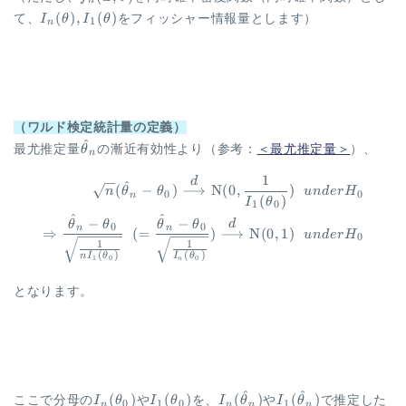
n
x;
I_n(\theta),
(
)
,
(
)
て、
I
θ
I
θ
をフィッシャー情報量とします）
1
n
\theta)
I_1(\theta)
（ワルド検定統計量の定義）
^
\hat{\theta}_n
最尤推定量
θ
の漸近有効性より（参考：
＜最尤推定量＞
）、
n
1
\begin{aligned} \sqrt{n} (\h
d
^
(
−
)
⟶
N
(
0
,
)
n
θ
θ
u
n
d
er
H
0
0
n
(
)
I
θ
1
0
^
^
−
−
d
θ
θ
θ
θ
0
0
n
n
⇒
(
=
)
⟶
N
(
0
,
1
)
u
n
d
er
H
0
1
1
(
)
(
)
n
I
θ
I
θ
1
0
0
n
となります。
^
^
I_n(\theta_0)
I_1(\theta_0)
I_n(\hat{\theta}_n)
I_1(\hat{\theta}_
(
)
(
)
(
)
(
)
ここで分母の
I
θ
や
I
θ
を、
I
θ
や
I
θ
で推定した
0
1
0
1
n
n
n
n