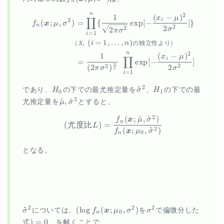
n
x; \mu,
n
\begin{aligned} f_n(\vec x;
\sigma^2)
2
1
(
−
)
x
μ
∏
2
i
(
;
,
)
=
{
e
x
p
[
−
]}
f
x
μ
σ
n
2
2
2
2
σ
π
σ
=
1
i
(
=
1
,
…
,
)
i
n
(
の独立性より
)
X
i
n
2
1
(
−
)
x
μ
∏
i
=
e
x
p
[
−
]
n
2
2
(
2
)
2
σ
π
σ
2
=
1
i
~
H_0
\tilde{\sigma}^2
H_1
2
であり、
H
の下での最尤推定量を
σ
、
H
の下での最
0
1
\hat{\mu},
2
^
,
^
尤推定量を
μ
σ
とすると、
\hat{\sigma}^2
2
(
;
^
,
^
)
\begin{aligned} (尤度比L) = \f
f
x
μ
σ
n
(
尤度比
)
=
L
~
(
;
,
)
2
f
x
μ
σ
0
n
となる。
~
\tilde{\sigma}^2
(\log
\sigma^2
2
2
2
(
l
o
g
(
;
,
)
σ
については、
f
x
μ
σ
を
σ
で偏微分した
0
n
f_n(\vec
)=0
)
=
0
式
、を解くことで、