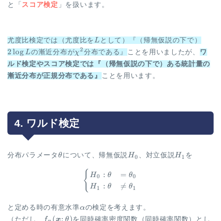
と「
スコア検定
」を扱います。
L
2
尤度比検定では（尤度比を
L
として）『（帰無仮説の下で）
\log
\chi^2
2
2
l
o
g
L
の漸近分布が
χ
分布である』
ことを用いましたが、
ワ
L
ルド検定やスコア検定では『（帰無仮説の下で）ある統計量の
漸近分布が正規分布である』
ことを用います。
4. ワルド検定
\theta
H_0
H_1
分布パラメータ
θ
について、帰無仮説
H
、対立仮説
H
を
0
1
{
\begin{aligned} \begin{cases
:
=
H
θ
θ
0
0
:

=
H
θ
θ
1
1
\alpha
と定める時の有意水準
α
の検定を考えます。
f_n(\vec
(
;
)
（ただし、
f
x
θ
を同時確率密度関数（同時確率関数）とし