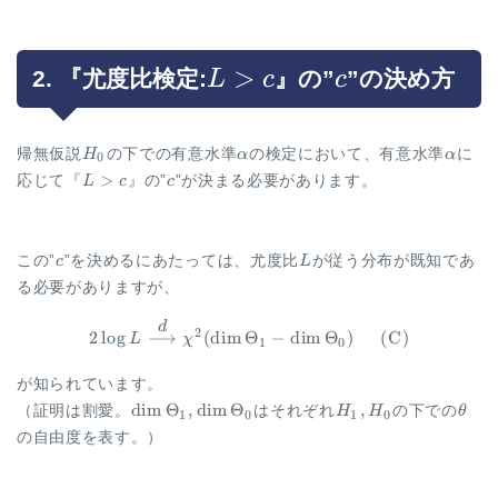
L
>
c
2. 『尤度比検定:
』の”
”の決め方
L
c
c
\gt
c
H_0
\alpha
\alph
帰無仮説
H
の下での有意水準
α
の検定において、有意水準
α
に
0
L
c
>
応じて『
L
c
』の”
c
”が決まる必要があります。
\gt
c
c
L
この”
c
”を決めるにあたっては、尤度比
L
が従う分布が既知であ
る必要がありますが、
\begin{aligned} 2 \log L \o
d
2
2
l
o
g
⟶
(
d
i
m
Θ
−
d
i
m
Θ
)
(
C
)
L
χ
1
0
が知られています。
\dim
H_1,
\the
d
i
m
Θ
,
d
i
m
Θ
,
（証明は割愛。
はそれぞれ
H
H
の下での
θ
1
0
1
0
\Theta_1,
H_0
の自由度を表す。）
\dim
\Theta_0