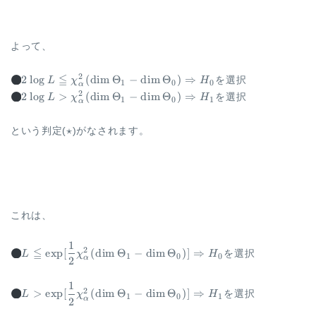
よって、
2 \log L \leqq
≦
H_0
2
2
l
o
g
(
d
i
m
Θ
−
d
i
m
Θ
)
⇒
L
χ
H
を選択
1
0
0
α
\chi^2_{\alpha}
2 \log L \gt
H_1
2
2
l
o
g
>
(
d
i
m
Θ
−
d
i
m
Θ
)
⇒
L
χ
H
を選択
1
0
1
α
(\dim
\chi^2_{\alpha}
\Theta_1-\dim
(\dim
\star
⋆
という判定(
\Theta_0)
)がなされます。
\Theta_1-\dim
\Rightarrow
\Theta_0)
\Rightarrow
これは、
1
L \leqq \exp
H_0
≦
2
e
x
p
[
(
d
i
m
Θ
−
d
i
m
Θ
)]
⇒
L
χ
H
を選択
1
0
0
α
2
[\dfrac{1}{2}
\chi^2_{\alpha}
1
(\dim
L \gt \exp
H_1
2
>
e
x
p
[
(
d
i
m
Θ
−
d
i
m
Θ
)]
⇒
L
χ
H
を選択
1
0
1
α
2
\Theta_1-\dim
[\dfrac{1}{2}
\Theta_0)]
\chi^2_{\alpha}