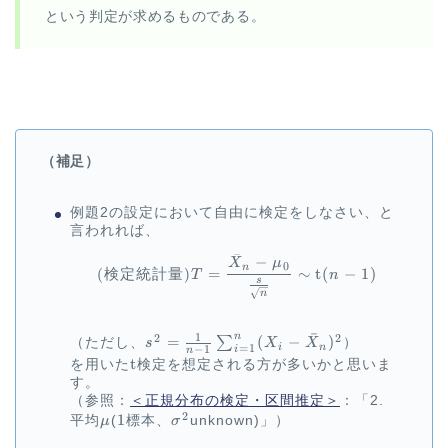
(1) \Rightarrow
という判定が求めるものである。
（補足）
例題2の設定において自由に検定をしなさい、と
言われれば、
ˉ
−
\begin{aligned} {\small 
X
μ
0
n
=
∼
t
(
−
1
)
(
検定統計量
)
T
n
s
n
ˉ
1
n
2
2
s^2 =
=
(
−
)
∑
（ただし、
s
X
X
）
i
n
=
1
−
1
i
n
\frac{1}{n-1}
\t
t
を用いた
検定を想定される方が多いかと思いま
\sum_{i=1}^n
す。
(X_i-
（参照：
＜正規分布の検定・区間推定＞
：「2.
\bar{X}_n)^2
2
\mu
1
1
\sigma^2
平均
μ
(
標本、
σ
unknown)」）