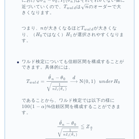
における
θ
θ
I
θ
はそれぞれ
でない値に
0
1
n
n
\theta_0,
T_{wald}
\sqrt{n}
近づいていくので、
T
は
n
のオーダーで大
w
a
l
d
I_1(\hat{\theta}_n)
きくなります。
n
T_{wald}
つまり、
n
が大きくなるほど
T
が大きくな
w
a
l
d
H_0
H_1
り、（
H
ではなく）
H
が選択されやすくなりま
0
1
す。
ワルド検定についても信頼区間を構成することが
できます。具体的には、
^
\begin{aligned} T_{wald} 
−
d
θ
θ
0
n
=
⟶
N
(
0
,
1
)
T
u
n
d
er
H
0
w
a
l
d
1
^
(
)
n
I
θ
1
n
100(1-
であることから、ワルド検定では以下の様に
\alpha)
100
(
1
−
)
α
%信頼区間を構成することができま
す。
^
\begin{aligned} \frac{\ha
−
θ
θ
0
n
≦
Z
α
2
1
^
(
)
n
I
θ
1
n