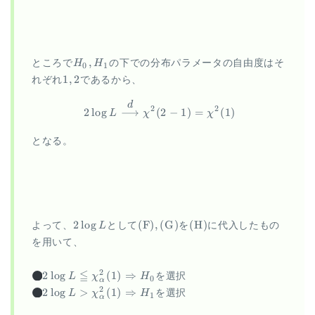
H_0,
,
ところで
H
H
の下での分布パラメータの自由度はそ
0
1
H_1
1,
1
,
2
れぞれ
であるから、
2
\begin{aligned} 2 \log L \ov
d
2
2
2
l
o
g
⟶
(
2
−
1
)
=
(
1
)
L
χ
χ
となる。
2
\mathrm{(F),
\mathrm{(H)}
2
l
o
g
(
F
)
,
(
G
)
(
H
)
よって、
L
として
を
に代入したもの
\log
(G)}
を用いて、
L
2 \log L \leqq
≦
H_0
2
2
l
o
g
(
1
)
⇒
L
χ
H
を選択
0
α
\chi^2_{\alpha}
2 \log L \gt
H_1
2
2
l
o
g
>
(
1
)
⇒
L
χ
H
を選択
1
α
(1) \Rightarrow
\chi^2_{\alpha}