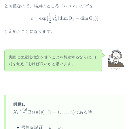
\Rightarrow
(\dim
L
c
>
と同値なので、結局のところ『
L
c
』の”
c
”を
\Theta_1-\dim
\gt
1
\begin{aligned} c = \exp [\f
\Theta_0)]
c
2
=
e
x
p
[
(
d
i
m
Θ
−
d
i
m
Θ
)]
c
χ
1
0
α
2
\Rightarrow
と定めたことになります。
\star
実際に尤度比検定を使うことを想定するならば、(
⋆
)を覚えておけば良いかと思います。
すたどく
例題1.
.
.
X_i
i
i
d
∼
Bern
(
)
(
=
1
,
…
,
)
X
p
である時、
i
n
i
\overset{i.i.d}
\sim
\Bern(p)~~
H_0:
:
=
帰無仮説
H
p
p
0
0