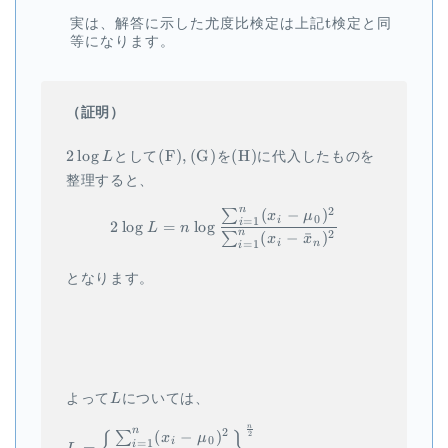
\t
t
実は、解答に示した尤度比検定は上記
検定と同
等になります。
（証明）
2
\mathrm{(F),
\mathrm{(H)}
2
l
o
g
(
F
)
,
(
G
)
(
H
)
L
として
を
に代入したものを
\log
(G)}
整理すると、
L
n
2
(
−
)
∑
\begin{aligned} 2 \log L = 
x
μ
0
i
=
1
2
l
o
g
=
l
o
g
i
L
n
n
(
−
ˉ
)
2
∑
x
x
i
n
=
1
i
となります。
L
よって
L
については、
n
\begin{aligned} L &= \left\
n
2
(
−
)
∑
2
x
μ
0
i
=
1
=
i