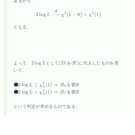
あるから、
\begin{aligned} 2 \log L \ov
d
2
2
2
l
o
g
⟶
(
1
−
0
)
=
(
1
)
L
χ
χ
となる。
2
\mathrm{(D)}
\mathrm{(E)}
2
l
o
g
(
D
)
(
E
)
よって、
L
として
を
に代入したものを用
\log
いて、
L
2 \log L \leqq
≦
H_0
2
2
l
o
g
(
1
)
⇒
L
χ
H
を選択
0
α
\chi^2_{\alpha}
2 \log L \gt
H_1
2
2
l
o
g
>
(
1
)
⇒
L
χ
H
を選択
1
α
(1) \Rightarrow
\chi^2_{\alpha}
(1) \Rightarrow
という判定が求めるものである。