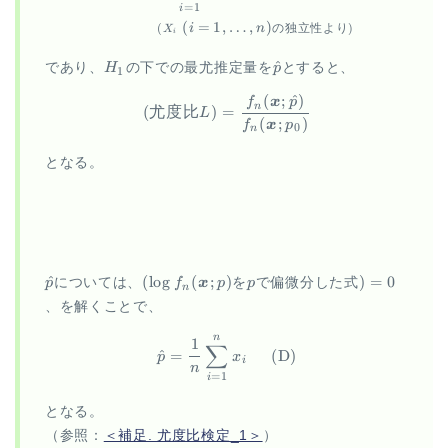
=
1
i
(
=
1
,
…
,
)
i
n
(
の独立性より
)
X
i
H_1
\hat{p}
^
であり、
H
の下での最尤推定量を
p
とすると、
1
(
;
^
)
\begin{aligned} (尤度比L) = \f
f
x
p
n
(
尤度比
)
=
L
(
;
)
f
x
p
0
n
となる。
\hat{p}
(\log
p
)=0
^
(
l
o
g
(
;
)
)
=
0
p
については、
f
x
p
を
p
で偏微分した式
n
f_n(\vec
、を解くことで、
x; p)
n
\begin{aligned} \hat{p} = 
1
∑
^
=
(
D
)
p
x
i
n
=
1
i
となる。
（参照：
＜補足. 尤度比検定_1＞
）