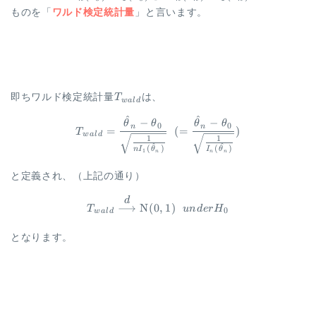
ものを「
ワルド検定統計量
」と言います。
T_{wald}
即ちワルド検定統計量
T
は、
w
a
l
d
^
^
\begin{aligned} T_{wald} = 
−
−
θ
θ
θ
θ
0
0
n
n
=
(
=
)
T
w
a
l
d
1
1
^
^
(
)
(
)
n
I
θ
I
θ
1
n
n
n
と定義され、（上記の通り）
\begin{aligned} T_{wald} \ov
d
⟶
N
(
0
,
1
)
T
u
n
d
er
H
0
w
a
l
d
となります。