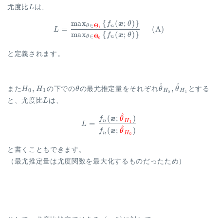
L
尤度比
L
は、
m
a
x
{
(
;
)}
\begin{aligned} L = \frac{\m
f
x
θ
∈
Θ
θ
n
=
(
A
)
1
L
m
a
x
{
(
;
)}
f
x
θ
∈
Θ
θ
n
0
と定義されます。
^
^
H_0,
\theta
\hat{\theta}_{
,
,
また
H
H
の下での
θ
の最尤推定量をそれぞれ
θ
θ
とする
0
1
H
H
0
1
H_1
\hat{\theta}_{
L
と、尤度比
L
は、
^
\begin{aligned} L = \frac{ f
(
;
)
f
x
θ
n
H
=
1
L
^
(
;
)
f
x
θ
n
H
0
と書くこともできます。
（最尤推定量は尤度関数を最大化するものだったため）