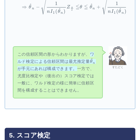
1
1
^
^
≦
≦
⇒
−
+
θ
Z
θ
θ
Z
α
α
n
n
^
^
(
)
(
)
2
2
n
I
θ
n
I
θ
1
1
n
n
この信頼区間の形からわかりますが、
ワ
^
\hat{\theta}_n
ルド検定による信頼区間は最尤推定量
θ
n
すたどく
が手元にあれば構成できます。
一方で、
尤度比検定や（後出の）スコア検定では
一般に、ワルド検定の様に簡単に信頼区
間を構成することはできません。
5. スコア検定