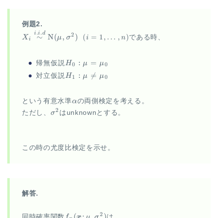
例題2.
.
.
X_i
i
i
d
2
∼
N
(
,
)
(
=
1
,
…
,
)
X
μ
σ
である時、
i
n
i
\overset{i.i.d}
\sim \N(\mu,
\sigma^2)~~
H_0:
:
=
帰無仮説
H
μ
μ
0
0
{\small (i=1,
\mu =
H_1:
:

=
対立仮説
H
μ
μ
1
0
\ldots, n)}
\mu_0
\mu
\neq
\alpha
という有意水準
α
の両側検定を考える。
\mu_0
\sigma^2
2
ただし、
σ
はunknownとする。
この時の尤度比検定を示せ。
解答.
f_n(\vec
2
(
;
,
)
同時確率関数
f
x
μ
σ
は、