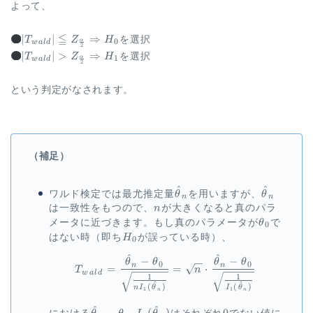
よって、
|T_{wald}| \leqq
≦
H_0
∣
∣
⇒
T
Z
H
を選択
α
0
w
a
l
d
2
Z_{\frac{\alpha}
|T_{wald}| \gt
H_1
∣
∣
>
⇒
T
Z
H
を選択
α
1
w
a
l
d
{2}}
2
Z_{\frac{\alpha}
\Rightarrow
{2}}
という判定がなされます。
\Rightarrow
（補足）
^
^
\hat{\theta}_n
\hat{\th
ワルド検定では最尤推定量
θ
を用いますが、
θ
n
n
n
は一致性をもつので、
n
が大きくなると真のパラ
\theta_0
メータに近づきます。もし真のパラメータが
θ
で
0
H_0
はない時（即ち
H
が誤っている時）、
0
^
^
\begin{aligned} T_{wald} 
−
−
θ
θ
θ
θ
0
0
n
n
=
=
⋅
T
n
w
a
l
d
1
1
^
^
(
)
(
)
n
I
θ
I
θ
1
1
n
n
^
^
\hat{\theta}_n-
0
−
,
(
)
0