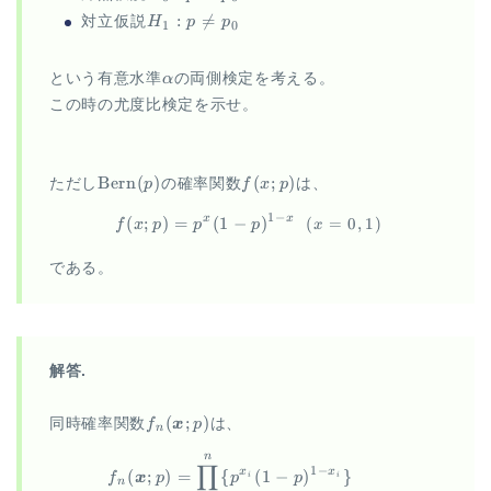
{\small (i=1,
p =
H_1:
:

=
対立仮説
H
p
p
1
0
\ldots, n)}
p_0
p
\neq
\alpha
という有意水準
α
の両側検定を考える。
p_0
この時の尤度比検定を示せ。
\Bern(p)
f(x;p)
Bern
(
)
(
;
)
ただし
p
の確率関数
f
x
p
は、
1
−
(
;
)
=
(
1
−
)
x
x
\begin{aligned} f(x;p) = p^x
(
=
0
,
1
)
f
x
p
p
p
x
である。
解答.
f_n(\vec
(
;
)
同時確率関数
f
x
p
は、
n
x;p)
n
\begin{aligned} f_n(\vec x;
∏
1
−
(
;
)
=
{
(
1
−
)
}
x
x
f
x
p
p
p
i
i
n