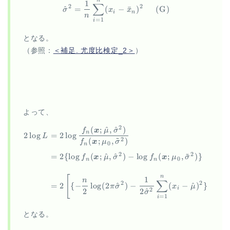
n
1
∑
2
2
^
=
(
−
ˉ
)
(
G
)
σ
x
x
i
n
n
=
1
i
となる。
（参照：
＜補足. 尤度比検定_2＞
）
よって、
2
(
;
^
,
^
)
\begin{aligned} 2 \log L &= 
f
x
μ
σ
n
2
l
o
g
=
2
l
o
g
L
~
(
;
,
)
2
f
x
μ
σ
0
n
~
2
2
=
2
{
l
o
g
(
;
^
,
^
)
−
l
o
g
(
;
,
)}
f
x
μ
σ
f
x
μ
σ
0
n
n
[
n
1
n
∑
2
2
=
2
{
−
l
o
g
(
2
^
)
−
(
−
^
)
}
−
{
−
π
σ
x
μ
i
2
2
^
2
σ
=
1
i
となる。