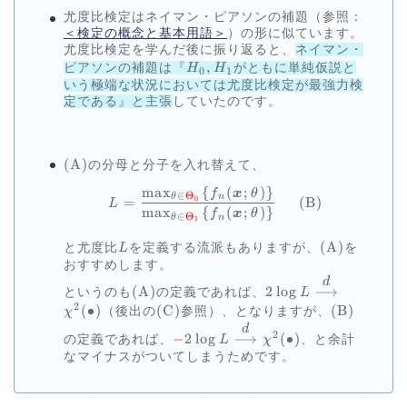
尤度比検定はネイマン・ピアソンの補題（参照：
＜検定の概念と基本用語＞
）の形に似ています。
尤度比検定を学んだ後に振り返ると、
ネイマン・
H_0,
,
ピアソンの補題は『
H
H
がともに単純仮説と
0
1
H_1
いう極端な状況においては尤度比検定が最強力検
定である』と主張
していたのです。
\mathrm{(A)}
(
A
)
の分母と分子を入れ替えて、
m
a
x
{
(
;
)}
\begin{aligned} L = \frac
f
x
θ
∈
Θ
θ
n
=
(
B
)
0
L
m
a
x
{
(
;
)}
f
x
θ
∈
Θ
θ
n
1
L
\mathrm{(A
(
A
)
と尤度比
L
を定義する流派もありますが、
を
おすすめします。
\mathrm{(A)}
2 \log L
d
(
A
)
2
l
o
g
⟶
というのも
の定義であれば、
L
\overset{\displayst
2
(
∙
)
\mathrm{(C)}
(
C
)
\mathrm{
(
B
)
χ
（後出の
参照）、となりますが、
{d}}\longrightarro
\textcolor{red}{-}2
d
\chi^2(\bullet)
2
−
2
l
o
g
⟶
(
∙
)
の定義であれば、
L
χ
、と余計
\log L
なマイナスがついてしまうためです。
\overset{\displaystyle
{d}}\longrightarrow
\chi^2(\bullet)