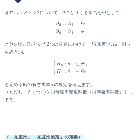
\theta
\theta
\Theta
Θ
分布パラメータ
θ
について、
θ
のとりうる集合を
として、
Θ
∪
Θ
=
Θ
\begin{aligned} \Theta_0 \c
0
1
Θ
∩
Θ
=
ϕ
0
1
\Theta
\Theta_0,
2
H_0
Θ
Θ
,
Θ
2
と
を
という
つの集合にわけて、 帰無仮説
H
、対立
0
1
0
\Theta_1
H_1
仮説
H
を
1
{
\begin{aligned} \begin{cases
:
∈
Θ
H
θ
0
0
:
∈
Θ
H
θ
1
1
\alpha
と定める時の有意水準
α
の検定を考えます。
f_n(\vec
(
;
)
（ただし、
f
x
θ
を同時確率密度関数（同時確率関数）とし
n
x;
ます）
\theta)
（「尤度比」「尤度比検定」の定義）