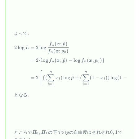
よって、
(
;
^
)
\begin{aligned} 2 \log L &= 
f
x
p
n
2
l
o
g
=
2
l
o
g
L
(
;
)
f
x
p
0
n
=
2
{
l
o
g
(
;
^
)
−
l
o
g
(
;
)}
f
x
p
f
x
p
0
n
n
[
n
n
∑
∑
=
2
{(
)
l
o
g
^
+
(
(
1
−
))
l
o
g
(
1
−
^
)}
x
p
x
p
i
i
=
1
=
1
i
i
となる。
H_0,
p
0,
,
0
,
1
ところで
H
H
の下での
p
の自由度はそれぞれ
で
0
1
H_1
1