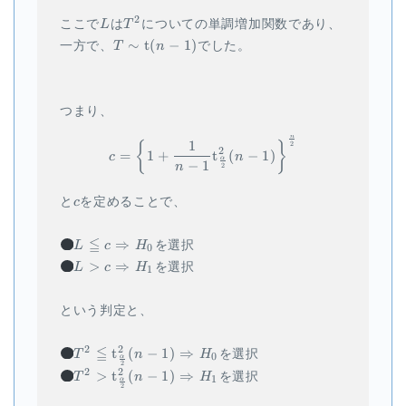
L
T^2
2
ここで
L
は
T
についての単調増加関数であり、
T
∼
t
(
−
1
)
一方で、
T
n
でした。
\sim
\t(n-
1)
つまり、
n
\begin{aligned} c = \left\{ 
1
{
}
2
2
=
1
+
t
(
−
1
)
c
n
α
−
1
n
2
c
と
c
を定めることで、
L \leqq c
≦
H_0
⇒
L
c
H
を選択
0
\Rightarrow
L \gt c
H_1
>
⇒
L
c
H
を選択
1
\Rightarrow
という判定と、
T^2 \leqq
≦
H_0
2
2
t
(
−
1
)
⇒
T
n
H
を選択
0
α
2
\t_{\frac{\alpha}
T^2 \gt
H_1
2
2
>
t
(
−
1
)
⇒
T
n
H
を選択
1
α
{2}}^2 (n-1)
2
\t_{\frac{\alpha}
\Rightarrow