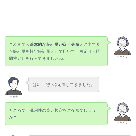
\gdef
\vec#1{\boldsymbol{#1}}
\\ \gdef \rank
これまで
＜基本的な統計量が従う分布＞
に出てき
{\mathrm{rank}} \\ \gdef
た統計量を検定統計量として用いて、検定（＋区
\det {\mathrm{det}} \\
すたどく
間推定）を行ってきましたね。
\gdef \Bern
{\mathrm{Bern}} \\ \gdef
\Bin {\mathrm{Bin}} \\
\gdef \Mn
{\mathrm{Mn}} \\ \gdef
はい、だいぶ定着してきました。
\Cov {\mathrm{Cov}} \\
\gdef \Po {\mathrm{Po}}
学習者
\\ \gdef \HG
{\mathrm{HG}} \\ \gdef
ところで、汎用性の高い検定をご存知でしょう
\Geo {\mathrm{Geo}}\\
か？
\gdef \N {\mathrm{N}}
すたどく
\\ \gdef \LN
{\mathrm{LN}} \\ \gdef
\U {\mathrm{U}} \\