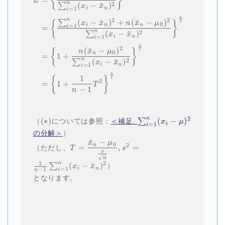
{
}
L
n
(
−
ˉ
)
2
∑
x
x
i
n
=
1
i
n
n
2
2
(
−
ˉ
)
+
(
ˉ
−
)
∑
{
}
2
x
x
n
x
μ
0
i
n
n
=
1
=
(
∗
)
i
n
(
−
ˉ
)
2
∑
x
x
i
n
=
1
i
n
2
(
ˉ
−
)
{
}
2
n
x
μ
0
n
=
1
+
n
(
−
ˉ
)
2
∑
x
x
i
n
=
1
i
n
1
{
}
2
2
=
1
+
T
−
1
n
n
\mathrm{(*)}
\sum_{i=1}^n
2
(
∗
)
(
−
)
∑
（
については参照：
＜補足.
x
μ
i
=
1
i
(x_i-\mu)^2
の分解＞
）
ˉ
−
x
μ
T =
0
n
2
=
,
=
（ただし、
T
s
s
\dfrac{\bar{x}_n-
n
\mu_0}{\frac{s}
1
n
2
(
−
ˉ
)
∑
x
x
）
i
n
=
1
−
1
i
n
{\sqrt{n}}}, s^2
となります。
= \frac{1}{n-1}
\sum_{i=1}^{n}
(x_i-\bar{x}_n)^2