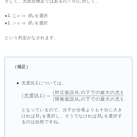
c
(
>
0
)
そして、尤度比検定ではある
c
に対して、
{\small
(\gt
L \leqq c
≦
H_0
⇒
●
L
c
H
を選択
0
0)}
\Rightarrow
L \gt c
H_1
>
⇒
●
L
c
H
を選択
1
\Rightarrow
という判定がなされます。
（補足）
L
尤度比
L
については、
(
対立仮説
の下での最大の尤もらし
\begin{aligned} (尤
H
1
(
尤度比
)
=
L
(
帰無仮説
の下での最大の尤もらし
H
0
となっているので、分子が分母よりも十分に大き
H_1
H_0
ければ
H
を選択し、そうでなければ
H
を選択す
1
0
るのは自然ですね。