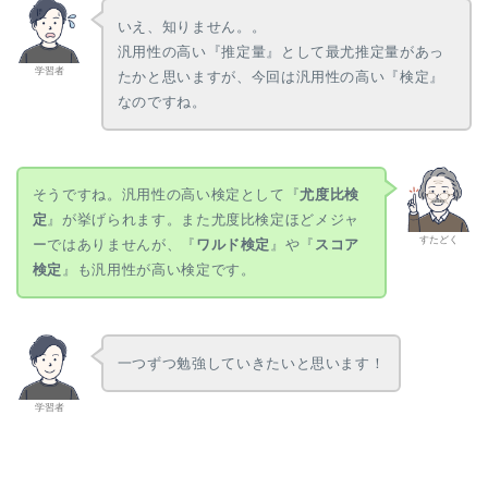
\gdef \t {\mathrm{t}} \\
いえ、知りません。。
\gdef \F {\mathrm{F}} \\
汎用性の高い『推定量』として最尤推定量があっ
\gdef \Exp
学習者
たかと思いますが、今回は汎用性の高い『検定』
{\mathrm{Exp}} \\ \gdef
\Ga {\mathrm{Ga}} \\
なのですね。
\gdef \Be {\mathrm{Be}}
\\ \gdef \NB
{\mathrm{NB}}
そうですね。汎用性の高い検定として『
尤度比検
定
』が挙げられます。また尤度比検定ほどメジャ
すたどく
ーではありませんが、『
ワルド検定
』や『
スコア
検定
』も汎用性が高い検定です。
一つずつ勉強していきたいと思います！
学習者