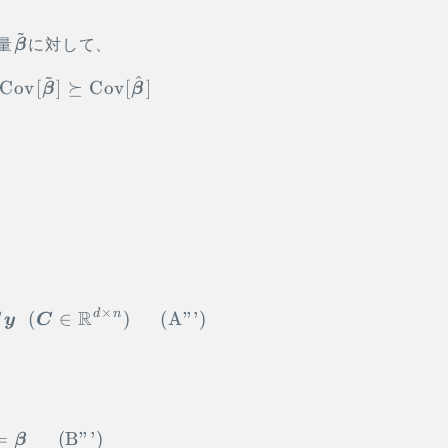
~
\tilde{\vec
量
β
に対して、
\beta}
~
^
\begin{aligned} \Cov[\tilde{\vec \beta}
Cov
[
]
⪰
Cov
[
]
β
β
×
R
\begin{aligned} \tilde{\vec \beta} = \
d
n
(
∈
)
(
A”’
)
C
y
C
\begin{alignat}{2} \notag &&E[\tilde
=
(
B”’
)
β