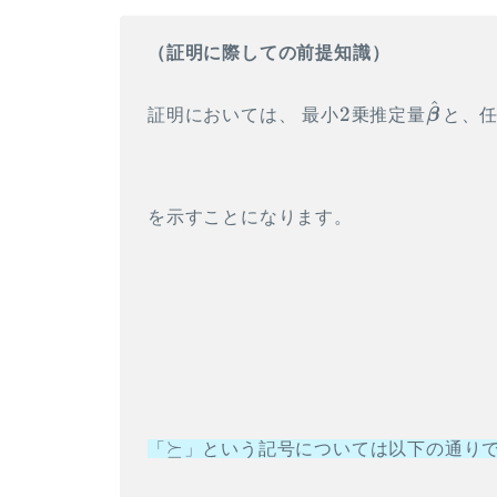
\gdef \Mn
{\mathrm{Mn}} \\ \gdef
（証明に際しての前提知識）
\Cov {\mathrm{Cov}} \\
\gdef \Po {\mathrm{Po}}
^
2
\hat{\
2
証明においては、 最小
乗推定量
β
と、
\\ \gdef \HG
\beta}
{\mathrm{HG}} \\ \gdef
\Geo {\mathrm{Geo}}\\
\gdef \N {\mathrm{N}}
を示すことになります。
\\ \gdef \LN
{\mathrm{LN}} \\ \gdef
\U {\mathrm{U}} \\
\gdef \t {\mathrm{t}} \\
\gdef \F {\mathrm{F}} \\
\gdef \Exp
{\mathrm{Exp}} \\ \gdef
\Ga {\mathrm{Ga}} \\
\gdef \Be {\mathrm{Be}}
\succeq
⪰
「
」という記号については以下の通り
\\ \gdef \NB
{\mathrm{NB}}