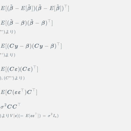
~
~
~
~
⊤
\begin{aligned} \Cov[\tilde{\vec \beta}
[(
−
[
])
(
−
[
]
)
]
E
β
E
β
β
E
β
~
~
⊤
[(
−
)
(
−
)
]
E
β
β
β
β
”’
)
より
)
⊤
[(
−
)
(
−
)
]
E
C
y
β
C
y
β
”’
)
より
)
⊤
[(
)
(
)
]
E
C
ε
C
ε
)
,
(
”’
)
より
)
C
⊤
⊤
[
(
)
]
E
C
ε
ε
C
⊤
2
σ
C
C
⊤
2
)
より
[
]
(
=
[
])
=
)
V
ε
E
ε
ε
σ
I
n