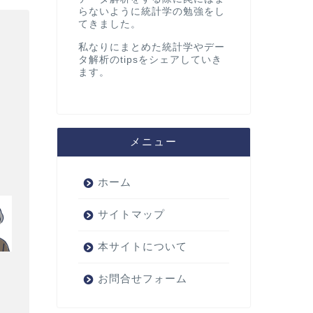
らないように統計学の勉強をし
てきました。
私なりにまとめた統計学やデー
タ解析のtipsをシェアしていき
ます。
] \succeq \Cov[\hat{\vec \beta}] \end{aligned}
メニュー
ホーム
サイトマップ
本サイトについて
お問合せフォーム