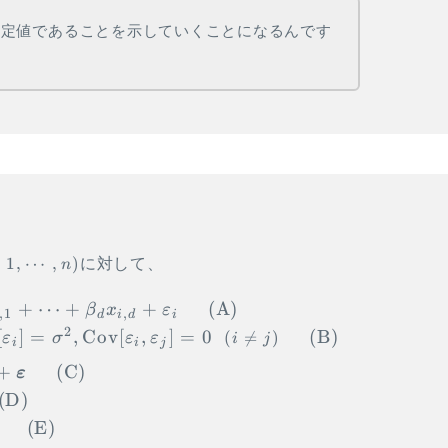
正定値であることを示していくことになるんです
=
1
,
⋯
,
)
に対して、
n
\begin{aligned} &\begin{cases} y_i &= 
+
⋯
+
+
(
A
)
β
x
ε
,
1
,
d
i
d
i
2
[
]
=
,
Cov
[
,
]
=
0
(
B
)
(

=
)
ε
σ
ε
ε
i
j
i
i
j
+
(
C
)
ε
(
D
)
(
E
)