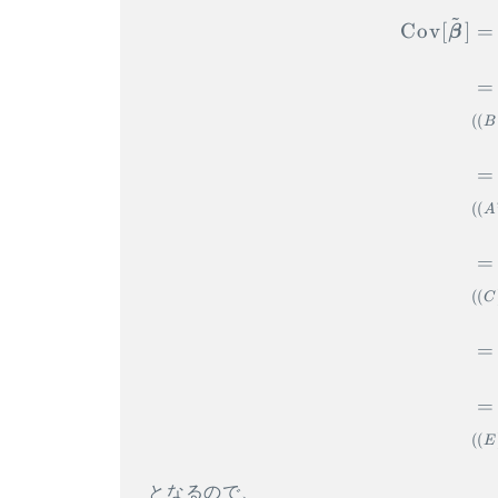
\beta}]
~
Cov
[
]
=
β
=
((
B
=
((
A
=
((
C
=
=
((
E
となるので、