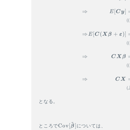
⇒
[
]
E
C
y
((
⇒
[
(
+
)]
E
C
X
β
ε
((
⇒
C
X
β
((
⇒
C
X
(
となる。
~
\Cov[\tilde{\vec
Cov
[
]
ところで
β
については、