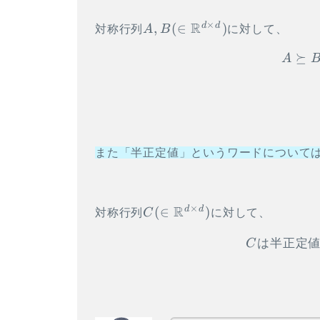
×
A, B (\in
R
d
d
,
(
∈
)
対称行列
A
B
に対して、
\mathbb{R}^{d
⪰
\times d})
A
また「半正定値」というワードについて
×
C (\in
R
d
d
(
∈
)
対称行列
C
に対して、
\mathbb{R}^{d
は半正定
\times d})
C