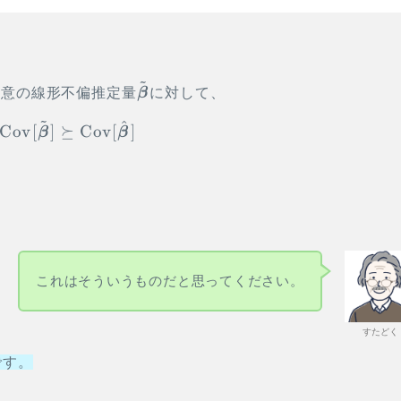
~
vec
\tilde{\vec
任意の線形不偏推定量
β
に対して、
\beta}
~
^
\begin{aligned} \Cov[\tilde{\vec \beta}
Cov
[
]
⪰
Cov
[
]
β
β
これはそういうものだと思ってください。
すたどく
です。