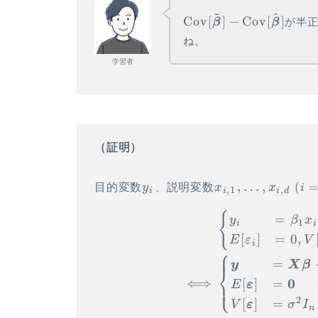
~
^
\Cov[\tilde{\vec
Cov
[
]
−
Cov
[
]
が半
β
β
\beta}]-
ね。
\Cov[\hat{\vec
学習者
\beta}]
（証明）
y_i
x_{i,1},
,
…
,
(
目的変数
y
、説明変数
x
x
i
,
1
,
i
i
i
d
\ldots,
{
x_{i,d}
=
y
β
x
1
i
i
~
[
]
=
0
,
E
ε
V
i
{\small
⎧
=
y
X
β
(i=1,
⎨
0
\cdots,
⟺
[
]
=
⎩
E
ε
n)}
2
[
]
=
V
ε
σ
I
n