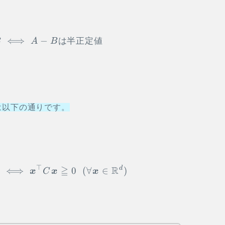
⟺
−
\begin{aligned} A \succeq B \iff A-B
は半正定値
B
A
B
は以下の通りです。
⊤
≧
R
d
\begin{aligned} C {\small は半正定値} \iff
⟺
0
(
∀
∈
)
値
x
C
x
x