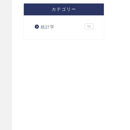
カテゴリー
 {\small は半正定値} \end{aligned}
統計学
55
 \vec x^{\top} C \vec x \geqq 0 ~~ (\forall \v