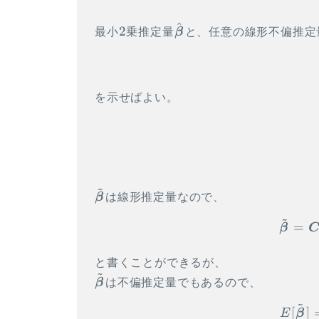
^
2
\hat{\vec
2
最小
乗推定量
β
と、任意の線形不偏推定
\beta}
を示せばよい。
~
\tilde{\vec
β
は線形推定量なので、
\beta}
~
=
β
と書くことができるが、
~
\tilde{\vec
β
は不偏推定量でもあるので、
\beta}
~
[
]
E
β