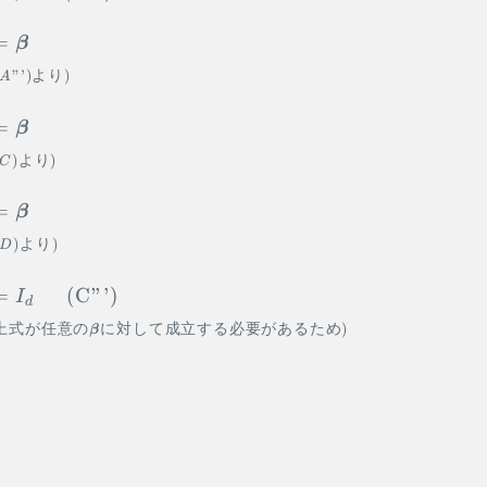
=
β
”’
)
より
)
A
=
β
)
より
)
C
=
β
)
より
)
D
=
(
C”’
)
I
d
上式が任意の
に対して成立する必要があるため
)
β