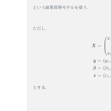
という線形回帰モデルを扱う。
ただし、
x
=
X
x
=
(
y
y
1
=
(
β
β
1
=
(
,
ε
ε
1
とする。