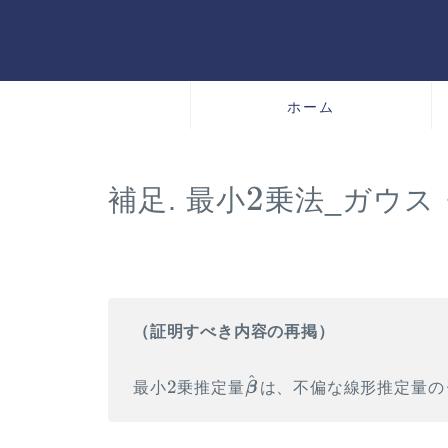
ホーム
2
2
補足. 最小
乗法_ガウス
\gdef
\vec#1{\boldsymbol{#1}}
\\ \gdef \rank
（証明すべき内容の再掲）
{\mathrm{rank}} \\ \gdef
\det {\mathrm{det}} \\
^
2
\hat{\vec
2
最小
乗推定量
β
は、不偏な線形推定量の
\gdef \Bern
\beta}
{\mathrm{Bern}} \\ \gdef
\Bin {\mathrm{Bin}} \\