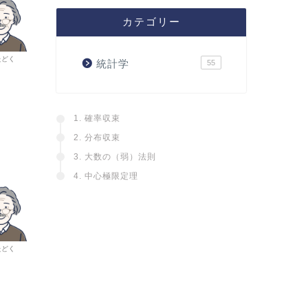
カテゴリー
たどく
統計学
55
1. 確率収束
2. 分布収束
3. 大数の（弱）法則
4. 中心極限定理
たどく