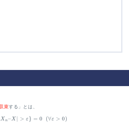
収束
する」とは、
∣
–
∣
>
}
=
0
(
∀
>
0
)
\begin{aligned} \lim_{n \to \infty} Pr\{
X
X
ε
ε
n