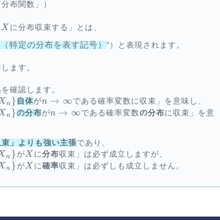
「分布関数」）
X
数
X
に分布収束する」とは、
（特定の分布を表す記号）
“）と表現されます。
t{\displaystyle
ongrightarrow
用します。
all （特定の分布
記号）}
係を確認します。
{
}
n \to
→
∞
X
自体
が
n
である確率変数に収束」を意味し、
n
_n
\infty
{
}
n \to
→
∞
X
の分布
が
n
である確率変数
の分布
に収束」を意
n
}
_n
\infty
}
収束」よりも強い主張
であり、
ightarrow
{
}
X
X
が
X
に
分布
収束」は必ず成立しますが、
n
_n
ightarrow
{
}
X
X
が
X
に
確率
収束」は必ずしも成立しません。
n
}
_n
}