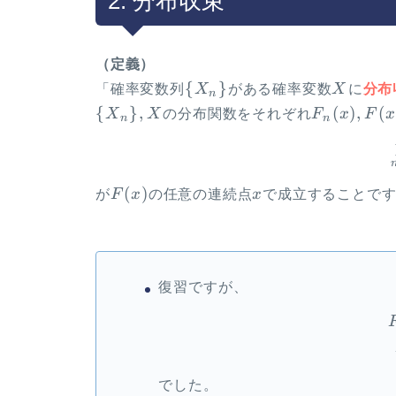
2. 分布収束
（定義）
\{
X
{
}
「確率変数列
X
がある確率変数
X
に
分布
n
X_n
\{
F_n(x),
{
}
,
(
)
,
(
X
X
の分布関数をそれぞれ
F
x
F
x
n
n
\}
X_n
F(x)
\},
X
F(x)
x
(
)
が
F
x
の任意の連続点
x
で成立することで
復習ですが、
でした。