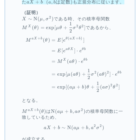
aX + b
+
(
,
は定数
)
た
a
X
b
も正規分布に従います。
a
b
~~
（証明）
{\small
2
X \sim
∼
N
(
,
)
M^X(\theta
X
(a,bは
μ
σ
である時、その積率母関数
1
\N (\mu,
\exp [\mu
定数)}
2
2
(
)
=
e
x
p
[
+
]
X
M
θ
μ
θ
σ
θ
であるから、
\sigma^2)
\theta +
2
\dfrac{1}
+
(
+
)
\begin{aligned} M^{aX+b} 
(
)
=
[
]
a
X
b
θ
a
X
b
M
θ
E
e
{2}\sigma^
\theta^2]
=
[
]
⋅
a
θX
θ
b
E
e
e
=
(
)
⋅
X
θ
b
M
a
θ
e
1
2
2
=
e
x
p
[
(
)
+
(
)
]
⋅
θ
b
μ
a
θ
σ
a
θ
e
2
1
2
2
=
e
x
p
[(
+
)
+
(
)
]
a
μ
b
θ
aσ
θ
2
となる。
+
2
M^{aX+b}
(
)
\N(a\mu
N
(
+
,
)
a
X
b
M
θ
は
a
μ
b
a
σ
の積率母関数に一
(\theta)
+ b, a
致しているため、
\sigma^2)
2
2
+
∼
N
(
+
,
)
\begin{aligned} aX + b \s
a
X
b
a
μ
b
a
σ
が成立する。