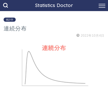
Statistics Doctor
統計学
連続分布
2022年10月4日