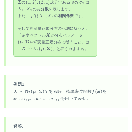
\vec
(1,2),
\rho
X_1,
Σ
(
1
,
2
)
,
(
2
,
1
)
の
成分である”
”は
ρ
σ
σ
1
2
\Sigma
(2,1)
\sigma_1
X_2
,
の
共分散
を表します。
X
X
1
2
\sigma_2
\rho
X_1,
,
また、”
”は
の
相関係数
です。
ρ
X
X
1
2
X_2
そして多変量正規分布の記法に従うと、
\vec
(\vec
「確率ベクトル
が分布パラメータ
X
X
\mu,
Σ
(
,
)
の2変量正規分布に従うこと」は
μ
\vec
\vec X
Σ
∼
N
(
,
)
「
」と表されますね。
X
μ
\Sigma)
2
\sim
\N_2(\vec
\mu, \vec
\Sigma)
例題1.
\vec X
Σ
f(\vec
x_1, x_2,
∼
N
(
,
)
(
)
X
μ
である時、確率密度関数
f
x
を
2
\sim
x)
\mu_1,
,
,
,
,
,
,
x
x
μ
μ
σ
σ
ρ
を用いて表せ。
1
2
1
2
1
2
\N_2(\vec
\mu_2,
\mu, \vec
\sigma_1,
\Sigma)
\sigma_2,
\rho
解答.