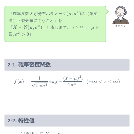
X
(\mu,
2
(
,
)
「確率変数
が分布パラメータ
の（単変
X
μ
σ
\sigma^2)
量）正規分布に従うこと」を
X \sim
\mu \in
2
すたどく
∼
N
(
,
)
∈
「
」と表します。（ただし、
X
μ
σ
μ
\N(\mu,
\mathbb{R},
R
2
,
>
0
）
σ
\sigma^2)
\sigma^2 \gt
0
2-1. 確率密度関数
2
1
(
−
)
\begin{aligned} f(x) = \dfrac
x
μ
(
)
=
e
x
p
[
−
]
(
−
∞
<
<
∞
)
f
x
x
2
2
2
2
σ
π
σ
2-2. 特性値
[
]
=