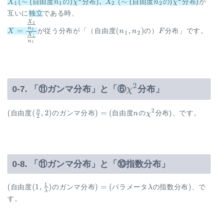
X_1
n_1
\chi^2
, ~
n_2
\chi^2
(
∼
,
(
∼
X
(自由度
n
の)
χ
分布)
X
(自由度
n
の)
χ
分布)
が
1
1
2
2
(\sim
X_2 (\sim
互いに
独立
である時、
X
X = \displaystyle
(n_1,
F
2
n
=
(
,
)
2
X
が従う分布が「（自由度
n
n
の）
F
分布」です。
\frac{\frac{X_2}
n_2)
1
2
X
1
{n_2}}
n
1
{\frac{X_1}
{n_1}}
2
\chi^2
0-7. 「⑪ガンマ分布」と「⑥
分布」
χ
(
(\frac{n}
)
n
\chi^2
2
(
(
,
2
)
)
=
(
n
自由度
のガンマ分布
自由度
n
の
χ
分布)、です。
2
{2}, 2)
=
(
0-8. 「⑪ガンマ分布」と「⑩指数分布」
1
(
(1,
)
\lambda
)
(
(
1
,
)
)
=
(
)
自由度
のガンマ分布
パラメータ
λ
の指数分布
、で
λ
\frac{1}
=
す。
{\lambda})
(