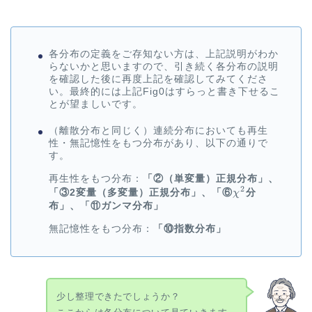
各分布の定義をご存知ない方は、上記説明がわか
らないかと思いますので、引き続く各分布の説明
を確認した後に再度上記を確認してみてくださ
い。最終的には上記Fig0はすらっと書き下せるこ
とが望ましいです。
（離散分布と同じく）連続分布においても再生
性・無記憶性をもつ分布があり、以下の通りで
す。
再生性をもつ分布：
「②（単変量）正規分布」、
2
\chi^2
「③2変量（多変量）正規分布」、「⑥
χ
分
布」、「⑪ガンマ分布」
無記憶性をもつ分布：
「⑩指数分布」
少し整理できたでしょうか？