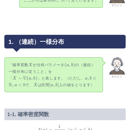
ここからは各分布について見ていきます。
すたどく
1. （連続）一様分布
X
(a,
(
,
)
「確率変数
が分布パラメータ
の（連続）
X
a
b
b)
一様分布に従うこと」を
X
a, b \in
すたどく
∼
U
(
,
)
,
∈
「
」と表します。（ただし、
X
a
b
a
b
\sim
\mathbb{R},
R
X
[a,b]
,
<
[
,
]
で、
は区間
上の値をとります）
a
b
X
a
b
\U(a,
a \lt b
b)
1-1. 確率密度関数
1
\begin{aligned} f(x) = \dfrac
≦
≦
(
)
=
(
)
f
x
a
x
b