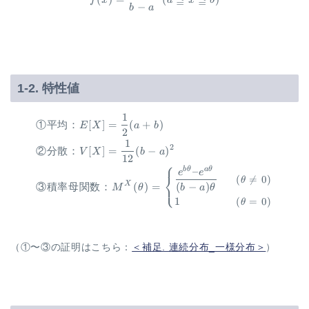
−
b
a
1-2. 特性値
1
\begin{aligned} &{\small ①
[
]
=
(
+
)
①
平均：
E
X
a
b
2
1
2
[
]
=
(
−
)
②
分散：
V
X
b
a
12
⎧
–
b
θ
a
θ
e
e
⎨
(

=
0
)
θ
⎩
(
)
=
(
−
)
X
③
積率母関数：
M
θ
b
a
θ
1
(
=
0
)
θ
（①〜③の証明はこちら：
＜補足. 連続分布_一様分布＞
）