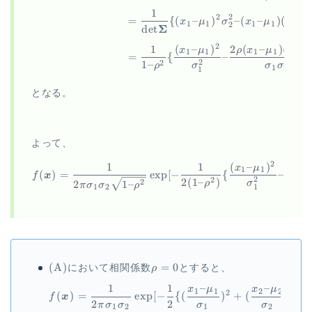
\Sigma^{-1}
1
2
2
(\vec x –
=
{(
–
)
–
(
–
)
(
–
x
μ
σ
x
μ
x
μ
1
1
1
1
2
2
Σ
det
\vec \mu)
2
1
(
–
)
2
(
–
)
(
–
x
μ
ρ
x
μ
x
1
1
1
1
2
=
{
–
2
1–
2
ρ
σ
σ
σ
1
2
1
となる。
よって、
2
1
1
(
–
)
2
(
\begin{aligned} f(\vec x) =
x
μ
ρ
x
1
1
(
)
=
e
x
p
[
−
{
–
f
x
2
2
(
1–
)
2
2
1–
2
ρ
σ
π
σ
σ
ρ
1
1
2
\mathrm{(A)}
(
A
)
\rho=0
=
0
において相関係数
ρ
とすると、
1
1
–
–
x
μ
x
μ
\begin{aligned} f(\vec x)
1
1
2
2
2
2
(
)
=
e
x
p
[
−
{(
)
+
(
)
}]
f
x
2
2
π
σ
σ
σ
σ
1
2
1
2