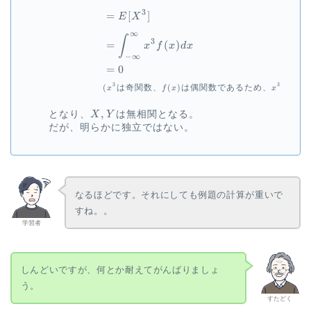
3
=
[
]
E
X
∞
∫
3
=
(
)
x
f
x
d
x
−
∞
=
0
3
3
(
は奇関数、
(
)
は偶関数であるため、
(
)
は
x
f
x
x
f
x
X,Y
,
となり、
X
Y
は無相関となる。
だが、明らかに独立ではない。
なるほどです。それにしても例題の計算が重いで
すね。。
学習者
しんどいですが、何とか耐えてがんばりましょ
う。
すたどく