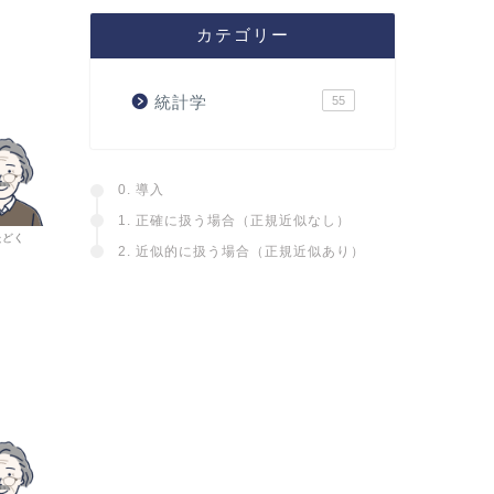
カテゴリー
統計学
55
0. 導入
1. 正確に扱う場合（正規近似なし）
たどく
2. 近似的に扱う場合（正規近似あり）