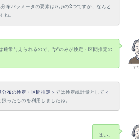
n,
2
,
2
れ分布パラメータの要素は
の
つですが、なんと
n
p
p
すね。
p
”は通常与えられるので、”
”のみが検定・区間推定の
p
す
規分布の検定・区間推定＞
では検定統計量として
＜
で扱ったものを利用しましたね。
はい。