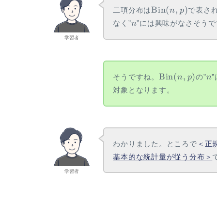
\\ \gdef \rank
\Bin(n,p)
Bin
(
,
)
二項分布は
で表さ
n
p
{\mathrm{rank}} \\ \gdef
n
なく”
”には興味がなさそうで
n
\det {\mathrm{det}} \\
学習者
\gdef \Bern
{\mathrm{Bern}} \\ \gdef
\Bin {\mathrm{Bin}} \\
\gdef \Mn
\Bin(n,p)
n
Bin
(
,
)
そうですね。
の”
n
p
n
{\mathrm{Mn}} \\ \gdef
対象となります。
\Cov {\mathrm{Cov}} \\
\gdef \Po {\mathrm{Po}}
\\ \gdef \HG
{\mathrm{HG}} \\ \gdef
\Geo {\mathrm{Geo}}\\
わかりました。ところで
＜正
\gdef \N {\mathrm{N}}
基本的な統計量が従う分布＞
\\ \gdef \LN
学習者
{\mathrm{LN}} \\ \gdef
\U {\mathrm{U}} \\
\gdef \t {\mathrm{t}} \\
\gdef \F {\mathrm{F}} \\