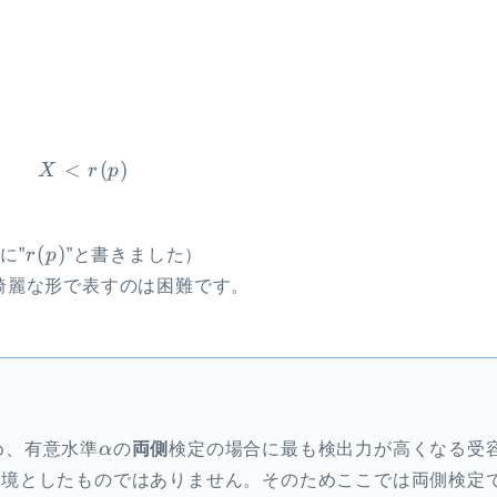
<
(
)
\begin{aligned} X \lt r(p) \end{aligned
X
r
p
r(p)
(
)
に”
r
p
”と書きました）
綺麗な形で表すのは困難です。
\alpha
め、有意水準
α
の
両側
検定の場合に最も検出力が高くなる受
\alpha}
を境としたものではありません。そのためここでは両側検定