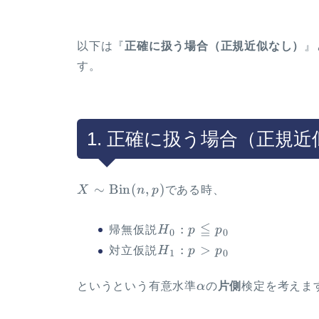
以下は『
正確に扱う場合（正規近似なし）
』
す。
1. 正確に扱う場合（正規
X \sim
∼
Bin
(
,
)
X
n
p
である時、
\Bin(n,p)
≦
H_0:
:
帰無仮説
H
p
p
0
0
p
H_1:
:
>
対立仮説
H
p
p
1
0
\leqq
p
p_0
\gt
\alpha
というという有意水準
α
の
片側
検定を考えます
p_0