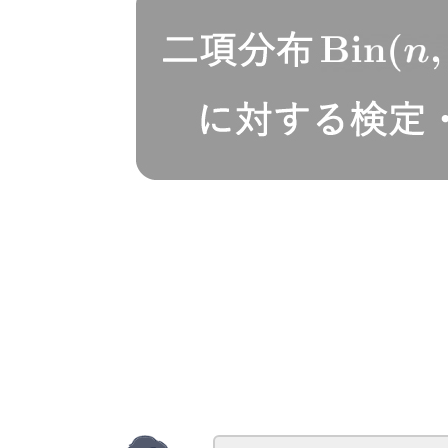
\gdef
\vec#1{\boldsymbol{#1}}