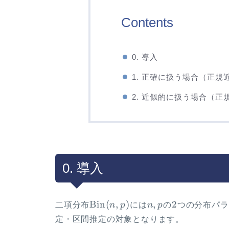
Contents
0. 導入
1. 正確に扱う場合（正規
2. 近似的に扱う場合（正
0. 導入
\Bin(n,p)
n,
2
Bin
(
,
)
,
2
二項分布
n
p
には
n
p
の
つの分布パラ
p
定・区間推定の対象となります。