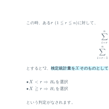
r ~
≦
≦
(
1
)
この時、ある
r
に対して、
r
n
{\small
n
(1
∑
\leqq r
=
i
r
\leqq
n
∑
n)}
=
−
1
i
r
X
とすると*2、
検定統計量を
X
そのものとして
X \lt r
<
⇒
を選択
●
X
r
H
0
\Rightarrow
X \geqq r
≧
⇒
を選択
●
X
r
H
1
{\small H_0
\Rightarrow
を選択}
{\small H_1
という判定がなされます。
を選択}