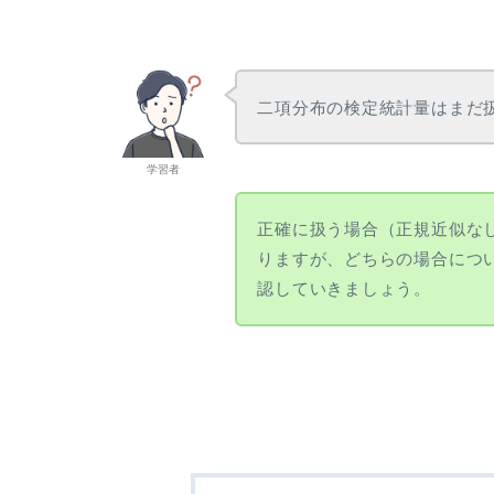
\gdef \Exp
{\mathrm{Exp}} \\ \gdef
\Ga {\mathrm{Ga}} \\
\gdef \Be {\mathrm{Be}}
\\ \gdef \NB
二項分布の検定統計量はまだ
{\mathrm{NB}}
学習者
正確に扱う場合（正規近似な
りますが、どちらの場合につ
認していきましょう。