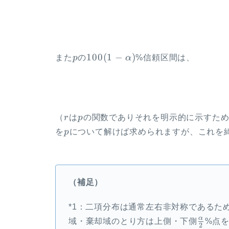
p
100(1-
100
(
1
−
)
また
p
の
α
%信頼区間は、
\alpha)
r
p
（
r
は
p
の関数でありそれを明示的に示すため
p
を
p
について解けば求められますが、これを
（補足）
*1：二項分布は通常左右非対称であるた
\frac{
α
域・棄却域のとり方は上側・下側
%点
2