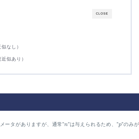
CLOSE
近似なし）
規近似あり）
n
p
メータがありますが、通常”
n
”は与えられるため、”
p
”のみ